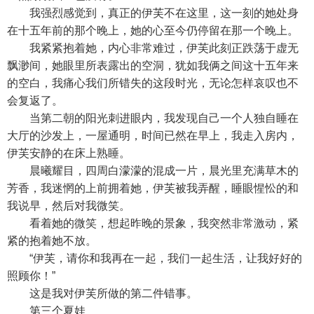
我强烈感觉到，真正的伊芙不在这里，这一刻的她处身
在十五年前的那个晚上，她的心至今仍停留在那一个晚上。
我紧紧抱着她，内心非常难过，伊芙此刻正跌荡于虚无
飘渺间，她眼里所表露出的空洞，犹如我俩之间这十五年来
的空白，我痛心我们所错失的这段时光，无论怎样哀叹也不
会复返了。
当第二朝的阳光刺进眼内，我发现自己一个人独自睡在
大厅的沙发上，一屋通明，时间已然在早上，我走入房内，
伊芙安静的在床上熟睡。
晨曦耀目，四周白濛濛的混成一片，晨光里充满草木的
芳香，我迷惘的上前拥着她，伊芙被我弄醒，睡眼惺忪的和
我说早，然后对我微笑。
看着她的微笑，想起昨晚的景象，我突然非常激动，紧
紧的抱着她不放。
“伊芙，请你和我再在一起，我们一起生活，让我好好的
照顾你！”
这是我对伊芙所做的第二件错事。
第三个夏娃