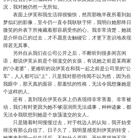
况，我对她仍然一无所知。
表面上伊芙和我生活得很愉快，然而那晚半夜所看到如
梦似幻的影像，至今仍一直令我耿耿于怀，我明白她那终日
微笑的外表下所掩藏着那容易受伤的心。我非常清楚，她就
是介怀自己的过去，才不愿意去触碰它，才更下意识地表现
得若无其事。
另外自从我们在公司公开之后，不断听到很多闲言闲
语，都说伊芙从前是个很滥交的女孩，有说她之前是某商家
的“小老婆”，更难听的说伊芙在和我一起之前是公司里的“公
车”，人人都可以“上”，只是我对那些传闻不以为然，因为在
我眼中，那天真的面容，那羞怯的性格，无法令我想像她是
个这样的人。
还有，直到现在伊芙在床上仍表现得非常害羞、非常被
动，我们有时更因为她不够湿润而无法成事，种种迹象，都
无法令我联想到她是个放荡滥交的女人。
只是随着时间慢慢过去，对于枕边人的认知，我开始变
得没有那么自信了。日子久了，我明显感觉到伊芙的转变，
她搬来和我一起生活后，不知什么原因，开始显得神不守