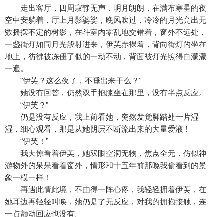
走出客厅，四周寂静无声，明月朗朗，在满布寒星的夜
空中安躺着，厅上月影婆娑，晚风吹过，冷冷的月光亮出无
数摇摆不定的树影，在斗室内零乱地交错着，窗外不远处，
一盏街灯如同月光般射进来，伊芙赤裸着，背向街灯的坐在
地上，彷彿被冻僵了似的一动不动，背面被灯光照得白濛濛
一遍。
“伊芙？这么夜了，不睡出来干么？”
她没有回答，仍然双手抱膝坐在那里，没有半点反应。
“伊芙？”
仍是没有反应，我上前看她，突然发觉脚踏处一片湿
湿，细心观看，那是从她阴屄不断流出来的大量爱液！
“伊芙！”
我大惊看着伊芙，她双眼空洞无物，焦点全无，仿似神
游物外的呆呆看着窗外，情形和十五年前那晚我偷看到的景
象一模一样！
再遇此情此境，不由得一阵心疼，我轻轻拥着伊芙，在
她耳边再轻轻叫唤，她仍是了无反应，对我的拥抱接触，连
一点颤动回应也没有。