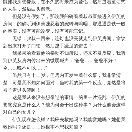
能如我所想像般，在不久的将来成为爱侣，然后过着童话式
的人生，然后白头偕老。
但是没有假如了，那晚我的确看着叔叔直接进入伊芙的
房间，的确听到伊芙强忍着的婉转与呜咽，那通通是铁一般
的事实，没有可能改变，没有可能忘记。
无错，叔叔一回来，连灯也没亮就走到伊芙房间，拿锁
匙出来打开了门锁，然后蹑手蹑足的进去！
我呆呆的看着他的举动不知所以，还来不及反应，我听
到伊芙从房内传出来的微弱喊声：“爸爸……爸爸不好！
今……晚不可以……”
虽然只有十二岁，但房内正发生着什么事，我非常清
楚，可是我不知如何面对，当时我的第一个反应，竟然是将
被子盖过头装睡！
这是我从来没有想像过的事情，脑里一片混乱，伊芙的
爸爸究竟是什么人？他为何会干出这种事？为什么他会这样
对自己的女儿？
伊芙现在怎么样？我应去救她吗？我能救她吗？她想我
救她吗？还是……她根本不想我知道？