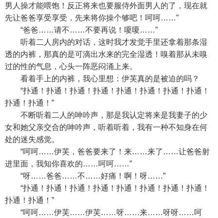
男人操才能喂饱！反正将来也要服侍外面男人的了，现在就
先让爸爸享受享受，先来将你操个够吧！呵呵……”
“爸爸……请不……不要再说！嗄嗄……”
听着二人房内的对话，这时我才发觉手里还拿着那条湿
透的内裤，那真的是可滴出水来的完全湿透！嗅着那从未嗅
过的性的气息，心头一阵恶闷涌上来。
看着手上的内裤，我心里想：伊芙真的是被迫的吗？
“扑通！扑通！扑通！扑通！扑通！扑通！扑通！扑通！
扑通！扑通！”
不断听着二人的呻吟声，那是我认定将来是我妻子的少
女和她父亲交合的呻吟声，听着听着，我有一种不知身在何
处的迷失感觉。
“呵呵……伊芙，爸爸要来了！来……来了……让爸爸射
进里面，我知你喜欢的……呵呵……”
“呀……爸爸……不……好痛！啊！呀……”
“扑通！扑通！扑通！扑通！扑通！扑通！扑通！扑通！
扑通！扑通！”
“呵呵……伊芙……伊芙……呀……来……呀呀……呵