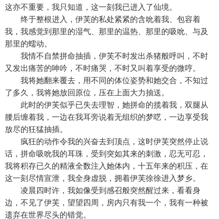
这亦不重要，我只知道，这一刻我已进入了仙境。
终于整根进入，伊芙的私处紧紧的含吮着我、包容着
我，我感觉到那里的湿气、那里的温热、那里的吸吮、与及
那里的蠕动。
我情不自禁拼命抽插，伊芙不时发出杀猪般呼叫，不时
又发出痛苦的呻吟，不时痛哭，不时又叫着享受的微哼。
我将她翻来覆去，用不同的体位姿势和她交合，不知过
了多久，我将她放回原位，压在上面大力抽送。
此时的伊芙似乎已失去理智，她拼命的揽着我，双腿从
腰后缠着我，一边在我耳旁说着无组织的梦呓，一边享受我
放尽的狂猛抽插。
疯狂的动作令我的兴奋去到顶点，这时伊芙突然停止说
话，拼命吸吮我的耳珠，受到突如其来的刺激，忍无可忍，
我将积存已久的精液全数注入她体内，十五年来的积压，在
这一刻尽情宣泄，我全身虚脱，拥着伊芙徐徐进入梦乡。
凌晨四时许，我如像受到感召般突然醒过来，看看身
边，不见了伊芙，望望四周，房内只有我一个，我有一种被
遗弃在世界尽头的错觉。