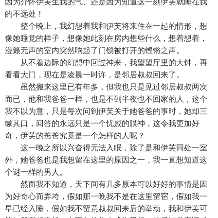
因为介怀伊芙生我的气、还是因为知道这一刻伊芙就睡在我
的不远处！
整个晚上，我幻想着我和伊芙将来住在一起的情形，想
像她睡觉的样子，想像她此刻在房内想些什么，想着想着，
漫籁无声的室内突然响起了门锁被打开的铿锵之声。
从不着边际的幻想中回过神来，我望望厅里的大钟，再
看看大门，现在是凌晨一时许，是邻居叔叔回来了。
虽然搬来这里已有年多，但我也只是见过邻居叔叔两次
而已，他和我爸爸一样，也是不到半夜也不回家的人，这个
我不以为意，只是每次问到伊芙关于她爸爸的事时，她却三
缄其口，回答的永远只是一个忧戚的眼神，这令我更加好
奇，伊芙的爸爸究竟是一个怎样的人呢？
这一晚之所以兴奋得无法入眠，除了是和伊芙同处一室
外，她爸爸也是我想留在这里的原因之一，我一直想知道这
个谜一样的男人。
然而我不知道，天下间有几多原本可以好好的事情是因
为好奇心而弄垮，假如那一晚我不是在这里留宿，假如我一
早已经入睡，假如我不留意叔叔回来后的举动，我和伊芙可