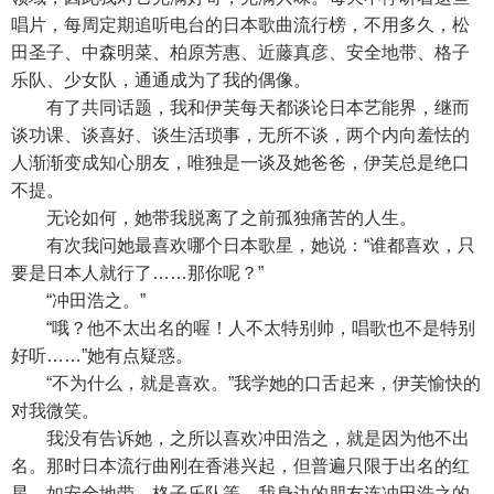
唱片，每周定期追听电台的日本歌曲流行榜，不用多久，松
田圣子、中森明菜、柏原芳惠、近藤真彦、安全地带、格子
乐队、少女队，通通成为了我的偶像。
有了共同话题，我和伊芙每天都谈论日本艺能界，继而
谈功课、谈喜好、谈生活琐事，无所不谈，两个内向羞怯的
人渐渐变成知心朋友，唯独是一谈及她爸爸，伊芙总是绝口
不提。
无论如何，她带我脱离了之前孤独痛苦的人生。
有次我问她最喜欢哪个日本歌星，她说：“谁都喜欢，只
要是日本人就行了……那你呢？”
“冲田浩之。”
“哦？他不太出名的喔！人不太特别帅，唱歌也不是特别
好听……”她有点疑惑。
“不为什么，就是喜欢。”我学她的口舌起来，伊芙愉快的
对我微笑。
我没有告诉她，之所以喜欢冲田浩之，就是因为他不出
名。那时日本流行曲刚在香港兴起，但普遍只限于出名的红
星，如安全地带、格子乐队等，我身边的朋友连冲田浩之的