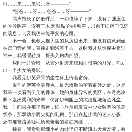
呵……来……来啦…呀————”
“爸爸……呀……爸爸……呀————”
两声拖长了的低呼后，一切也静了下来，没有了强压住
的呻吟叫声，没有了木床“吱吱”的摇动声，只余下细密而低沉
的喘息，与及我仍未能平复的心跳。
不一会，叔叔大摇大摆的从房里出来，他没有留意到坐
在房门旁的我，直接走到浴室里去，这时我才从惊惶中定过
神来，我缓缓转身，探头入房内四望。
房间一片昏暗，从窗外射进来模糊而暗淡的月光，勾划
出一个少女的身影。
我看见伊芙呆呆的坐在床上倚着窗旁。
眼前的伊芙全身赤裸，目光涣散的望着窗外远处，这是
我第一次看到伊芙的祼体，她的身体异常的美丽，在月光映
照下发出柔和的光晕，仿如伊甸园上的纯洁夏娃落泊凡尘。
我一时间呆在那里着迷，细心欣赏那发育中少女独有的优美
线条，那双幼小而尖挺的乳房、那仍在起伏着的迷人小腹、
还有那被疏落耻毛所掩盖着的娇红肉缝……
接着，我看到那细小的肉缝里仍不断流出大量爱液，有