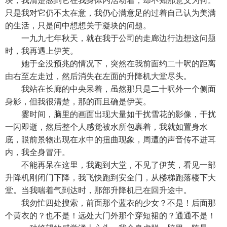
块，我清楚感到它在我身体内活动着，却不知那意义为何。
只是我对它仍不太在意，我仍心满意足的过着自己认为美满
的生活，只是间中想想关于凝块的问题。
一九九七年秋天，就在我于公司的走廊边行边想这问题
时，我再遇上伊芙。
她于全没预兆的情况下，突然在我前面约二十呎的距离
由右至左走过，然后消失在左面的升降机大堂尽头。
我站在长廊的中央呆着，虽然那只是二十呎外一个侧面
身影，但我很清楚，那的而且确是伊芙。
霎时间，脑里的画面出现大量如干扰雪花的影像，干扰
一闪即逝，然后整个人感觉被水所包裹着，我就如置身水
底，眼前景物出现在水中的扭曲现象，周遭的声音传不进耳
内，我全身冒汗。
不能再呆在这里，我跑到大堂，不见了伊芙，看见一部
升降机刚闭门下降，我飞快跑到安全门，从楼梯跑落楼下大
堂。当我喘着气到达时，那部升降机已在回升途中。
我勿忙四处搜索，前面那个蓝衣的少女？不是！后面那
个黄衣的？也不是！远处大门外那个穿短裙的？通通不是！