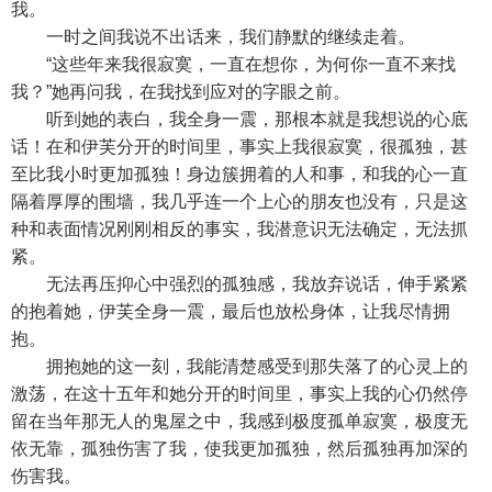
我。
一时之间我说不出话来，我们静默的继续走着。
“这些年来我很寂寞，一直在想你，为何你一直不来找
我？”她再问我，在我找到应对的字眼之前。
听到她的表白，我全身一震，那根本就是我想说的心底
话！在和伊芙分开的时间里，事实上我很寂寞，很孤独，甚
至比我小时更加孤独！身边簇拥着的人和事，和我的心一直
隔着厚厚的围墙，我几乎连一个上心的朋友也没有，只是这
种和表面情况刚刚相反的事实，我潜意识无法确定，无法抓
紧。
无法再压抑心中强烈的孤独感，我放弃说话，伸手紧紧
的抱着她，伊芙全身一震，最后也放松身体，让我尽情拥
抱。
拥抱她的这一刻，我能清楚感受到那失落了的心灵上的
激荡，在这十五年和她分开的时间里，事实上我的心仍然停
留在当年那无人的鬼屋之中，我感到极度孤单寂寞，极度无
依无靠，孤独伤害了我，使我更加孤独，然后孤独再加深的
伤害我。