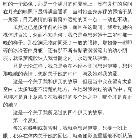
时的一个影像，那是一个满月的仲夏晚上，没有亮灯的房间
在月光的映照下显得满室通明，当时她全身赤祼的瑟缩于某
一角落，目无表情的看着窗外远处的某一点，一动也不动。
虽然这已是多年前的往事，而且在这期间，我看过她的
祼体过百次，然而不知为何，我总是会想起她十二岁时那一
晚的样子。那空洞无物如同死了一般的眼神、那如像一碰即
碎的冰冷苍白身躯、还有那不断有黏液潺潺流出的幼小阴
屄，就像梦魇般蚀入我骨髓之内，永远无法驱散。
只是无论怎样，我总是会在不经不觉间想起伊芙，想起
那晚她的表情，想起关于她的种种，与及她对我的爱。
这是一个关于我和伊芙的故事，但是当中实在留有太多
空白，太多我想不清楚的地方。在她对我说过的话当中，究
竟哪才是真正意愿？在我看过的多个她之中，哪个才是真正
的她？
这是一个关于我所见过的四个伊芙的故事。
第一个夏娃
每次在黎明或黄昏时，我就会想起伊芙，只要一闭上
眼，积存在体内关于她的回忆，就会如影画重播般不断从脑