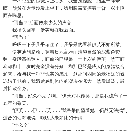
一种绝望的感觉涌上心头，我全身虚脱，脑里一阵晕
眩，颓然在大堂沙发上坐下，我用膝盖支撑着手臂，双手掩
面在喘息。
“阿当？”后面传来少女的声音。
我抬头回望，伊芙就在我后面。
“阿当！”
呼吸一下子几乎堵住了，我呆呆的看着伊芙不知所措。
伊芙薄施脂粉，穿着质地高雅而清淡自然的深蓝色套
装，身段高挑迷人，面前的已经是二十七岁的伊芙，然而面
容却和十二岁时完全没有分别，和那已经是成人的身躯接合
起来，给与我一种非现实的感觉。刹那间四周的景物犹如被
冻结了似的，我清楚感到体内的凝块在涨大，然后爆破，最
后扩散全身。
“阿当，好久不见了啊。”伊芙对我微笑，那是我遗忘了十
五年的微笑。
“伊芙……伊……芙……”我呆呆的望着她，仍然无法找到
适合的话对她说，喉咙从未如此的干渴。
“什么？”