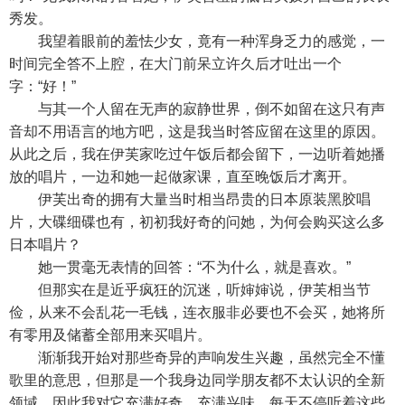
秀发。
我望着眼前的羞怯少女，竟有一种浑身乏力的感觉，一
时间完全答不上腔，在大门前呆立许久后才吐出一个
字：“好！”
与其一个人留在无声的寂静世界，倒不如留在这只有声
音却不用语言的地方吧，这是我当时答应留在这里的原因。
从此之后，我在伊芙家吃过午饭后都会留下，一边听着她播
放的唱片，一边和她一起做家课，直至晚饭后才离开。
伊芙出奇的拥有大量当时相当昂贵的日本原装黑胶唱
片，大碟细碟也有，初初我好奇的问她，为何会购买这么多
日本唱片？
她一贯毫无表情的回答：“不为什么，就是喜欢。”
但那实在是近乎疯狂的沉迷，听婶婶说，伊芙相当节
俭，从来不会乱花一毛钱，连衣服非必要也不会买，她将所
有零用及储蓄全部用来买唱片。
渐渐我开始对那些奇异的声响发生兴趣，虽然完全不懂
歌里的意思，但那是一个我身边同学朋友都不太认识的全新
领域，因此我对它充满好奇，充满兴味。每天不停听着这些