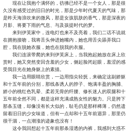
现在让我抱个满怀的，彷彿已经不是一个女人，那是很
久没有感受过的旧日的时光，那是少年时代夏天的气味，那
是昨天海浪吹来的微风，那是女孩肌肤的香气，那是深夜的
月影、将要下雨的气息、与及孩提时代的梦。
来到伊芙家中，连电灯也来不及亮着，我们二话不说就
在拥抱接吻，我将舌头伸进她嘴内，她也用舌尖舔弄我口
腔，我在脱她衣服，她也在脱我的衣服。
我们连滚带爬的来到伊芙床上，当我抱起她放在床上欣
赏时，她又突然变回含羞的少女，侧起脸闭起眼，羞涩的感
受我目光在她身躯上的素描。
我一边用眼睛欣赏，一边用指尖轻抚，来确定这副娇躯
和十五年前的分别，那线条诱人的脖子、饱满丰盈的胸脯、
娇小的桃红色乳晕、柔若无骨的纤腰、修长迷人的双腿和十
五年前全然不同，都是这样充满成熟女性的魅力。只是胯下
那条玉缝，却像没有长大似的，耻毛仍是那样稀薄，仍然遗
留着旧日的少女味道，但有一点却和十五年前迴异，那里仍
很干涸，一点潮涨的迹象也没有！
这令我回想起十五年前那条湿透的内裤，我感到大惑不