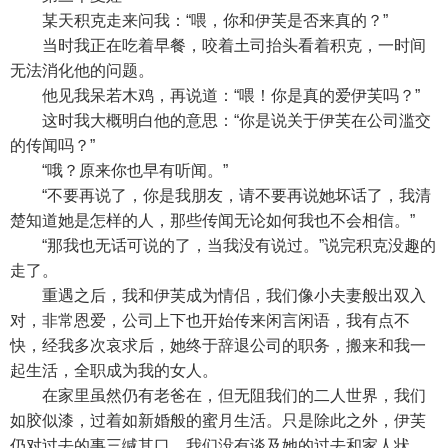
某天积克走来问我：“喂，你和伊芙是否来真的？”
当时我正在吃着早餐，咬着土司抬头看着积克，一时间
无法消化他的问题。
他见我呆若木鸡，再说道：“喂！你是真的爱伊芙吗？”
这时我大概明白他的意思：“你是说关于伊芙在公司滥交
的传闻吗？”
“哦？原来你也早有听闻。”
“不要再说了，你是我朋友，请不要再说她坏话了，我清
楚知道她是怎样的人，那些传闻无论如何我也不会相信。”
“那我也无话可说的了，当我没有说过。”说完积克没趣的
走了。
重遇之后，我和伊芙成为情侣，我们像小夫妻般出双入
对，非常恩爱，公司上下也开始传来闲言闲语，我有点不
快，经我多次哀求后，她终于辞退公司的职务，搬来和我一
起生活，全职成为我的女人。
在家里虽然仍有老爸在，但无阻我们的二人世界，我们
如胶似漆，过着如新婚般的蜜月生活。只是除此之外，伊芙
仍对过去的事三缄其口，我们没有谈及她的过去和家人状