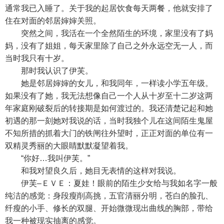
通常我已入睡了。关于我的起居饮食每天两餐，他就安排了
住在对面的邻居婶婶关照。
突然之间，我活在一个全然陌生的环境，家里没有了妈
妈，没有了姐姐，每天家里除了自己之外永远空无一人，而
当时我只有十岁。
那时我认识了伊芙。
她是邻居婶婶的女儿，和我同年，一样读小学五年级。
如果没有了她，我无法想像自己一个人从十岁至十二岁这两
年家庭刚破裂后的转接期是如何渡过的。我还清楚记起和她
初遇的那一刻她对我说的话，当时我独个儿在这间陌生鬼屋
不知所措的抓着大门的铁闸往外望时，正正对面的单位有一
双精灵秀丽的大眼睛默默凝望着我。
“你好…我叫伊芙。”
和我对望良久后，她目无表情的这样对我说。
伊芙–ＥＶＥ：夏娃！眼前的陌生少女给与我如名字一般
纯洁的感觉：身段瘦削高挑，五官清丽分明，苍白的脸孔、
纤瘦的小手、修长的双腿、开始微微现出曲线的胸部，带给
我一种被现实抽离的感觉。