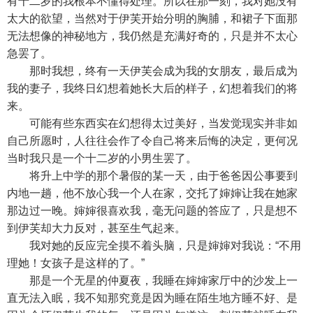
有十二岁的我根本不懂得处理。所以在那一刻，我对她没有
太大的欲望，当然对于伊芙开始分明的胸脯，和裙子下面那
无法想像的神秘地方，我仍然是充满好奇的，只是并不太心
急罢了。
那时我想，终有一天伊芙会成为我的女朋友，最后成为
我的妻子，我终日幻想着她长大后的样子，幻想着我们的将
来。
可能有些东西实在幻想得太过美好，当发觉现实并非如
自己所愿时，人往往会作了令自己将来后悔的决定，更何况
当时我只是一个十二岁的小男生罢了。
将升上中学的那个暑假的某一天，由于爸爸因公事要到
内地一趟，他不放心我一个人在家，交托了婶婶让我在她家
那边过一晚。婶婶很喜欢我，毫无问题的答应了，只是想不
到伊芙却大力反对，甚至生气起来。
我对她的反应完全摸不着头脑，只是婶婶对我说：“不用
理她！女孩子是这样的了。”
那是一个无星的仲夏夜，我睡在婶婶家厅中的沙发上一
直无法入眠，我不知那究竟是因为睡在陌生地方睡不好、是