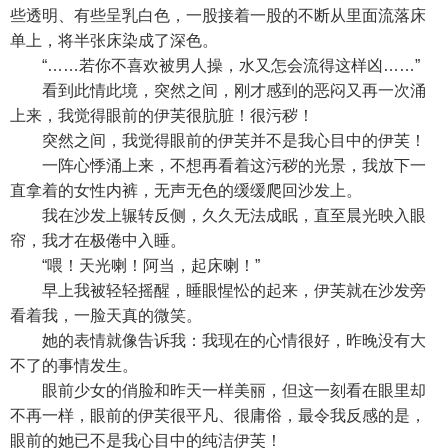
些透明、有些呈乳白色，一股接着一股的不断从里面流落床
单上，将半张床染成了深色。
“……若你不喜欢被男人操，水又怎会流得这样凶……”
看到此情此境，突然之间，刚才感到的恶闷又再一次涌
上来，我觉得眼前的伊芙很肮脏！很污秽！
突然之间，我觉得眼前的伊芙并不是我心目中的伊芙！
一阵心悸涌上来，不想再看着这污秽的光景，我放下一
直拿着的女性内裤，无声无色的缓缓爬回沙发上。
我在沙发上辗转反侧，久久无法成眠，直至晨光映入眼
帘，我才在极倦中入睡。
“喂！天光喇！阿当，起床喇！”
早上我被轻轻摇醒，睡眼惺忪的起来，伊芙就在沙发旁
看着我，一脸天真的微笑。
她的表情就像告诉我：我现在的心情很好，昨晚没有大
不了的事情发生。
眼前少女的俏脸和昨天一样美丽，但这一刻看在眼里却
不再一样，眼前的伊芙很平凡、很庸俗，最令我反感的是，
眼前的她已不是我心目中的纯洁伊芙！