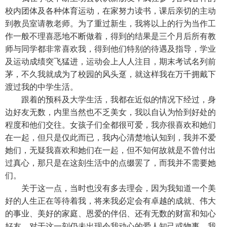
校内团体及各种体育运动，在家努力读书，课后亲切的主动
到教员室请教老师。为了重过新生，我将以上的行为当作工
作一般不理喜恶地不断做着，得到的结果是三个月后所有教
师与同学都非常喜欢我，得到他们特别的待遇及指导，学业
及运动成绩突飞猛进，运动会上人人注目，期末考试名列前
茅，不久我就成为了校园的风头趸，就这样我在万千拥戴下
渡过我的中学生活。
跟着的预科及大学生活，我都在近似的情况下经过，身
边好友无数，内里当然也不乏美女，我以自认为恰到好处的
程度和他们交往。女孩子们全都很可爱，我亦很喜欢和她们
在一起，但只是仅此而已，我内心清楚地认知到，我并不爱
她们，无疑我喜欢和她们在一起，但不知何故就是不曾付出
过真心，那只是在这刻生活中的点缀罢了，而我并不需要她
们。
关于这一点，当时也没有多去理会，因为我知道一个美
好的人生正在等待着我，将来我必定会有卓越的成就、伟大
的事业、美好的家庭、恩爱的伴侣、还有无数的财富和知心
好友。对于这一刻仍未出现令我动心的爱人知己或物事，我