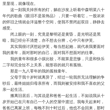
里显现，就像现在。
这一刻我关掉所有的灯，躺在沙发上听着中森明菜八十
年代的歌曲《眼泪不是装饰品》，只要一听着它，一股浓浓
的怀旧之情就会洋溢整个空间，使我不禁闭起双目，静静去
感受。
闭上眼的一刻，究竟是黎明还是黄昏，是光明还是黑
暗，我已经分不清楚，亦不想去分辨，心中只有伊芙。
其实我很讨厌想起伊芙，每当想起她，就代表我要面对
我的童年，面对那时的自己，面对我不想面对的往事。
我的童年和很多小孩比较，不能算是悲惨，只是和快乐
二字却完全扯不上关系，能形容的就只有孤独。
那是一九八零年的我的孤独童年。
父母于我十岁时就离异了，经过一轮我所无法理解的争
吵后，最终姐姐归母亲所有，而我则被安排和我不喜欢的父
亲一起生活。
搬离旧居后，与其说是和爸爸一起生活，不如说我从十
岁开始已在只有自己一个人的空屋中渡过。我每天起来时，
爸爸已离家上班，每晚不到十时过后，他也不会回来，那时