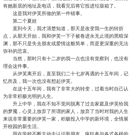
有她新居的地址及电话，我看完后将它投进垃圾箱了。
这是我对伊芙所做的第一件错事。
第二个夏娃
直到今天，我才清楚知道，那天是改变我一生的转折
点，从那天开始，我和伊芙一下子被卷进永无止境的黑暗深
渊，那不只是失去朋友或爱情这般简单，而是更深重的无法
弥补的悲哀。
当然，那时只有十二岁的我一点也没有觉察到，也没有
理会这件事。
从伊芙离开后，直至我们二十七岁再遇的十五年间，记
忆所及，我一次也没有想起伊芙。
在这十五年间，我有了非常大的转变，过着当时自己认
为非常积极光明的人生。
升上中学，我在不知不觉间脱离了过去家庭及伊芙给我
的梦魇，心灵上放弃了所谓的家人，放弃了当时对我的人生
来说非常重要的伊芙一家，积极投入中学的新环境，全情展
开校园的新生活。
我在学校不断主动去认识新朋友，疯狂参与各式各样的