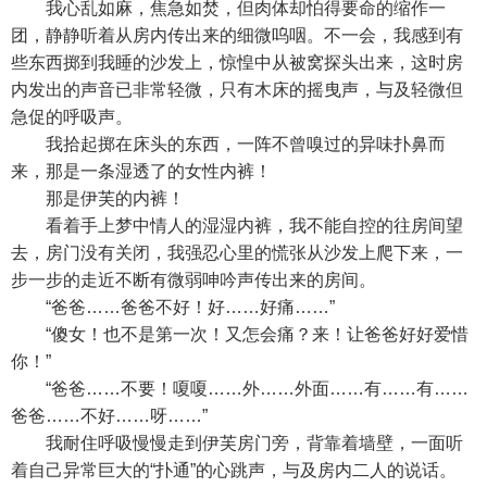
我心乱如麻，焦急如焚，但肉体却怕得要命的缩作一
团，静静听着从房内传出来的细微呜咽。不一会，我感到有
些东西掷到我睡的沙发上，惊惶中从被窝探头出来，这时房
内发出的声音已非常轻微，只有木床的摇曳声，与及轻微但
急促的呼吸声。
我拾起掷在床头的东西，一阵不曾嗅过的异味扑鼻而
来，那是一条湿透了的女性内裤！
那是伊芙的内裤！
看着手上梦中情人的湿湿内裤，我不能自控的往房间望
去，房门没有关闭，我强忍心里的慌张从沙发上爬下来，一
步一步的走近不断有微弱呻吟声传出来的房间。
“爸爸……爸爸不好！好……好痛……”
“傻女！也不是第一次！又怎会痛？来！让爸爸好好爱惜
你！”
“爸爸……不要！嗄嗄……外……外面……有……有……
爸爸……不好……呀……”
我耐住呼吸慢慢走到伊芙房门旁，背靠着墙壁，一面听
着自己异常巨大的“扑通”的心跳声，与及房内二人的说话。