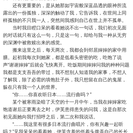
还有更重要的，是从她那如宇宙般深蓝晶透的眼神所流
露出的一份孤独，深深的触动了我，它告诉我，在世间上同
样孤独的不只我一人，突然间我感到自己在世上并不孤单。
当时我目瞪口呆的看着她说不出一句话，我们初次见面
的对话就只有这么一句，只是这一句，却给与我一种从无穷
的深渊中被救赎出来的感觉。
搬来这里之后，每天两次，我都会到邻居婶婶的家中用
膳。起初我每次到她家，都是低着头密密的吃，吃饱了说
声“谢谢婶婶”后就会飞快离开。吃饭期间婶婶问我的种种问题
我都是支支吾吾的带过，我不想别人知道我的家事，不想人
了解我，除了必需的填饱肚子外，我只想留在自己的鬼屋，
躲在只有我一个人的世界。
“你……你喜欢听日本……流行曲吗？”
某个被寒雨染暗了天空的十一月中午，当我在婶婶家吃
饱道谢后正要离去之时，伊芙患得患失的问我，这是自那次
初见面她向我打招呼之后，第二次和我说话。
“……我这里有很多日本流行曲唱片，你有兴趣一起听
吗？”见我呆呆的看着她，伊芙含羞的低着头拨弄自己的长长