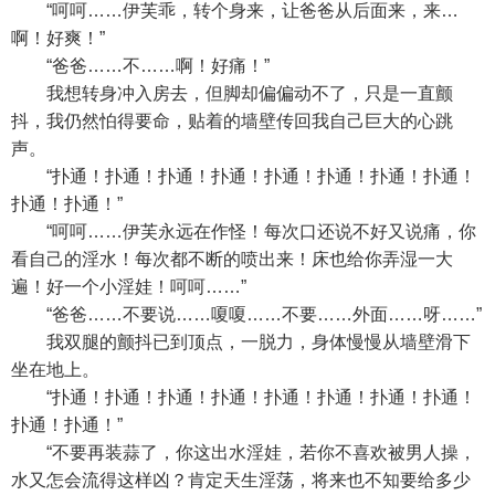
“呵呵……伊芙乖，转个身来，让爸爸从后面来，来…
啊！好爽！”
“爸爸……不……啊！好痛！”
我想转身冲入房去，但脚却偏偏动不了，只是一直颤
抖，我仍然怕得要命，贴着的墙壁传回我自己巨大的心跳
声。
“扑通！扑通！扑通！扑通！扑通！扑通！扑通！扑通！
扑通！扑通！”
“呵呵……伊芙永远在作怪！每次口还说不好又说痛，你
看自己的淫水！每次都不断的喷出来！床也给你弄湿一大
遍！好一个小淫娃！呵呵……”
“爸爸……不要说……嗄嗄……不要……外面……呀……”
我双腿的颤抖已到顶点，一脱力，身体慢慢从墙壁滑下
坐在地上。
“扑通！扑通！扑通！扑通！扑通！扑通！扑通！扑通！
扑通！扑通！”
“不要再装蒜了，你这出水淫娃，若你不喜欢被男人操，
水又怎会流得这样凶？肯定天生淫荡，将来也不知要给多少