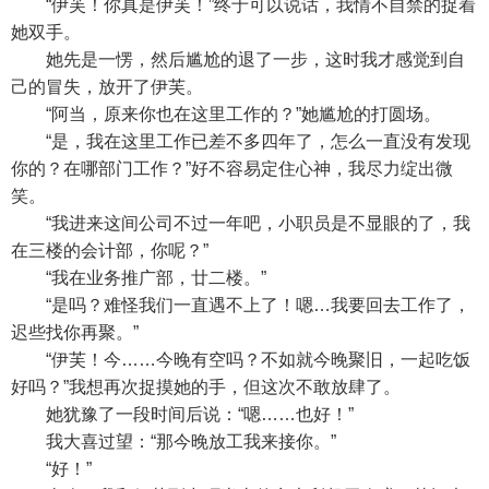
“伊芙！你真是伊芙！”终于可以说话，我情不自禁的捉着
她双手。
她先是一愣，然后尴尬的退了一步，这时我才感觉到自
己的冒失，放开了伊芙。
“阿当，原来你也在这里工作的？”她尴尬的打圆场。
“是，我在这里工作已差不多四年了，怎么一直没有发现
你的？在哪部门工作？”好不容易定住心神，我尽力绽出微
笑。
“我进来这间公司不过一年吧，小职员是不显眼的了，我
在三楼的会计部，你呢？”
“我在业务推广部，廿二楼。”
“是吗？难怪我们一直遇不上了！嗯…我要回去工作了，
迟些找你再聚。”
“伊芙！今……今晚有空吗？不如就今晚聚旧，一起吃饭
好吗？”我想再次捉摸她的手，但这次不敢放肆了。
她犹豫了一段时间后说：“嗯……也好！”
我大喜过望：“那今晚放工我来接你。”
“好！”