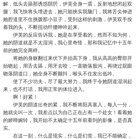
解，低头去舔那诱惑阴屄，伊芙全身一震，反射地想闭起双
腿，我飞快将头埋进去，她只能挟实我脑门，我将舌尖伸进
她腔道里不住挑拨那小豆子，受到这样的刺激，伊芙双手按
着我的头，不断扭动纤腰呻吟起来。
伊芙的反应告诉我，她是在享受着的，然而不知为何，
她的阴道就是不太湿润，我心里奇怪，那和我记忆中十五年
前的她完全两样。
将她的身躯翻过来伏下并抬高下身，我从高高的臀部开
始吻起，用舌去舔，用牙去咬，一直吻落股沟，再绕过屁眼
吻落阴道口，她全身不断颤抖，喉头不住发出低吟。
使了不少功夫，尽了最大努力，我终于令她阴道湿润起
来，也不打话，我用正常的体位进入。
啊！好紧！
伊芙的阴道出奇的紧，我不断将阳具塞入，每入一分，
她就尖叫一次，我差点以为自己正在占有一个处女！看着她
的娇啼婉转，我开始不太确定十五年前看到的影像，是否真
实。
在这一刻，什么是现实，什么是幻觉，我已不能确定，