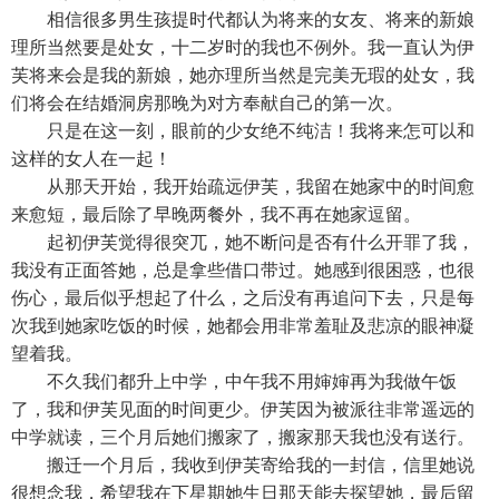
相信很多男生孩提时代都认为将来的女友、将来的新娘
理所当然要是处女，十二岁时的我也不例外。我一直认为伊
芙将来会是我的新娘，她亦理所当然是完美无瑕的处女，我
们将会在结婚洞房那晚为对方奉献自己的第一次。
只是在这一刻，眼前的少女绝不纯洁！我将来怎可以和
这样的女人在一起！
从那天开始，我开始疏远伊芙，我留在她家中的时间愈
来愈短，最后除了早晚两餐外，我不再在她家逗留。
起初伊芙觉得很突兀，她不断问是否有什么开罪了我，
我没有正面答她，总是拿些借口带过。她感到很困惑，也很
伤心，最后似乎想起了什么，之后没有再追问下去，只是每
次我到她家吃饭的时候，她都会用非常羞耻及悲凉的眼神凝
望着我。
不久我们都升上中学，中午我不用婶婶再为我做午饭
了，我和伊芙见面的时间更少。伊芙因为被派往非常遥远的
中学就读，三个月后她们搬家了，搬家那天我也没有送行。
搬迁一个月后，我收到伊芙寄给我的一封信，信里她说
很想念我，希望我在下星期她生日那天能去探望她，最后留