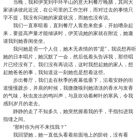
当晚，我和伊芙到中环半山的意大利餐厅晚膳，其间大
家谈谈彼此近况，在公司里的工作怎样，而对过去的事情只
字不提，我没有问她的家庭状况，而她也没有说。
我们一直寒暄着，直到餐厅人客愈来愈多，开始嘈杂起
来，要提高声量才能倾谈时，伊芙说她的家就在附近，她邀
请我到她香闺坐坐。
我问她是否一个人住，她木无表情的答“是”，我说想再听
她的日本唱片，她沉默了一会，然后低着头告诉我，那些唱
片已经没有了。我们没有再说话，这时我想起她的家人，想
起她爸爸的事，我知道这一刻她也是想着这些。
步出餐厅，我们走在秋季的夜幕低垂下，沿着安静的街
道慢慢踱步，并肩的时候，我微微嗅到她清淡的香水与发香
的气味，秋虫发出的鸣叫声，与及吹动着树叶的寒风，令我
感到岁月的老去。
静静的走了不知多久，她突然握着我的手，手指扣进我
指缝之间。
“那时你为何不来找我？”
我回望她，她一直低头看着前面地上的阶砖，没有看