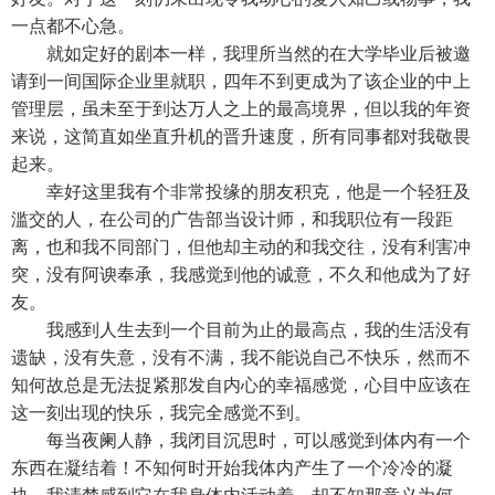
一点都不心急。
就如定好的剧本一样，我理所当然的在大学毕业后被邀
请到一间国际企业里就职，四年不到更成为了该企业的中上
管理层，虽未至于到达万人之上的最高境界，但以我的年资
来说，这简直如坐直升机的晋升速度，所有同事都对我敬畏
起来。
幸好这里我有个非常投缘的朋友积克，他是一个轻狂及
滥交的人，在公司的广告部当设计师，和我职位有一段距
离，也和我不同部门，但他却主动的和我交往，没有利害冲
突，没有阿谀奉承，我感觉到他的诚意，不久和他成为了好
友。
我感到人生去到一个目前为止的最高点，我的生活没有
遗缺，没有失意，没有不满，我不能说自己不快乐，然而不
知何故总是无法捉紧那发自内心的幸福感觉，心目中应该在
这一刻出现的快乐，我完全感觉不到。
每当夜阑人静，我闭目沉思时，可以感觉到体内有一个
东西在凝结着！不知何时开始我体内产生了一个冷冷的凝