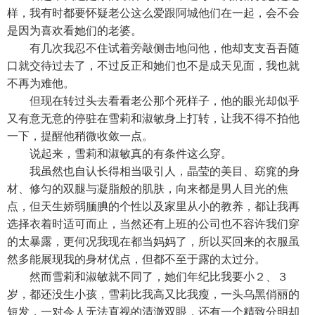
样，我有时都要怀疑老公这么爱跟阿城他们在一起，会不会
是因为喜欢看她们的老婆。
有几次我忍不住试着旁敲侧击地问他，他却支支吾吾随
口就交待过去了，不过反正和她们也不是成天见面，我也就
不再为难他。
但现在转过头去看看老公那个死样子，他的眼光却似乎
又有意无意的停驻在雪莉和淑敏身上打转，让我不得不拍他
一下，提醒他稍微收敛一点。
说起来，雪莉和淑敏真的有条件这么穿。
我虽然也自认长得相当吸引人，晶莹的美目、窈窕的身
材、修匀的双腿与凝脂般的肌肤，向来都是男人目光的焦
点，但天生娇弱腼腆的个性以及家里从小的教养，都让我再
选择衣着时适可而止，当然还有上班的公司也不容许我们穿
的太暴露，更何况我现在都当妈妈了，所以买回来的衣服虽
然多能展现我的身材优点，但都不至于露的太过分。
然而雪莉和淑敏就不同了，她们年纪比我要小２、３
岁，都还没生小孩，雪莉比我高又比我瘦，一头乌黑俏丽的
短发，一对令人无法直视的清澈双眼，还有一个精致分明却