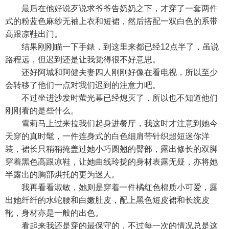
最后在他好说歹说求爷爷告奶奶之下，才穿了一套两件
式的粉蓝色麻纱无袖上衣和短裙，然后搭配一双白色的系带
高跟凉鞋出门。
结果刚刚瞄一下手錶，到这里来都已经12点半了，虽说
路程远，但迟到还是让我觉得很不好意思。
还好阿城和阿健夫妻四人刚刚好像在看电视，所以至少
会转移了他们一点对我们迟到的注意力吧。
不过坐进沙发时萤光幕已经熄灭了，所以也不知道他们
刚刚看的是些什么。
雪莉马上过来拉我们起身进餐厅，我这时才注意到她今
天穿的真时髦，一件连身式的白色细肩带针织超短迷你洋
装，裙长只稍稍掩盖过她小巧圆翘的臀部，露出修长的双脚
穿着黑色高跟凉鞋，让她曲线玲拢的身材表露无疑，亦将她
半露出的胸部烘托的更为迷人。
我再看看淑敏，她则是穿着一件橘红色棉质小可爱，露
出她纤纤的水蛇腰和白嫩肚皮，配上黑色短皮裙和长统皮
靴，身材亦是一般的出色。
看起来我还是穿的最保守的，不过每一次的情况总是这