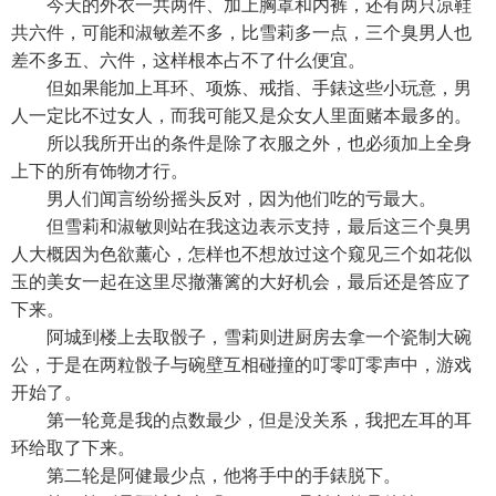
今天的外衣一共两件、加上胸罩和内裤，还有两只凉鞋
共六件，可能和淑敏差不多，比雪莉多一点，三个臭男人也
差不多五、六件，这样根本占不了什么便宜。
但如果能加上耳环、项炼、戒指、手錶这些小玩意，男
人一定比不过女人，而我可能又是众女人里面赌本最多的。
所以我所开出的条件是除了衣服之外，也必须加上全身
上下的所有饰物才行。
男人们闻言纷纷摇头反对，因为他们吃的亏最大。
但雪莉和淑敏则站在我这边表示支持，最后这三个臭男
人大概因为色欲薰心，怎样也不想放过这个窥见三个如花似
玉的美女一起在这里尽撤藩篱的大好机会，最后还是答应了
下来。
阿城到楼上去取骰子，雪莉则进厨房去拿一个瓷制大碗
公，于是在两粒骰子与碗壁互相碰撞的叮零叮零声中，游戏
开始了。
第一轮竟是我的点数最少，但是没关系，我把左耳的耳
环给取了下来。
第二轮是阿健最少点，他将手中的手錶脱下。