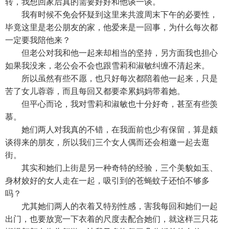
转，我想回家后真的需要好好和他谈一谈。
我有时候不免会怀疑到这里来共渡周末下午的必要性，
毕竟这里是老公朋友的家，他爱来是一回事，为什么每次都
一定要我陪他来？
但老公对我和他一起来却相当的坚持，另方面我也担心
如果我没来，老公会不会也跟雪莉和淑敏纠缠不清起来。
所以虽然有些不愿，也只好每次都陪着他一起来，只是
苦了女儿蓉蓉，而且每回又都要牵累妈妈带着她。
但平心而论，我对雪莉和淑敏也十分好奇，甚至有些羡
慕。
她们两人对我真的不错，在我面前也少有保留，算是颇
谈得来的朋友，所以我们三个女人偶而还会相邀一起去逛
街。
其实和她们上街是另一种奇特的经验，三个美貌如玉、
身材姣好的女人走在一起，吸引到的苍蝇蚊子还怕不够多
吗？
尤其她们两人的衣着又特别性感，害我每回和她们一起
出门，也要放宽一下衣着的尺度去配合她们，就这样三只花