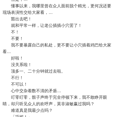
懂事以来，我哪里曾在众人面前脱个精光，更何况还要
现场表演性交给大家看，…
豁出去吧！
就和平常一样，让老公插插小穴罢了！
不！
不要！
我不要暴露自己的私处，更不要让小穴插着鸡巴给大家
看…
好啦！
没关系啦！
顶多一、二十分钟就过去啦。
不行！
不可以！
心中交杂着数不清的矛盾…
叮零叮零，骰子声终于完全停顿下来，我不敢睁开眼
睛，却只听见众人的欢呼声，莫非淑敏赢过我吗？
难道真是我最少点吗？
「巧妮！」