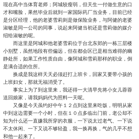
现在高中当体育老师；阿城较瘦弱，但天生一付做生意的口
才和嘴脸，果然毕业后就到一家国际药厂当业务，目前已经
是分区经理，他的老婆雪莉则是做保险业务，与阿健的老婆
淑敏是同一公司的同事，说起来阿健当初还是雪莉做的媒介
绍给淑敏的呢。
而这里是阿城和他老婆雪莉位于台北东郊的一栋三层楼
小别墅，虽然地段有些偏远，但在都会区已是相当难得的幽
静处所，如果工作性质自由，像阿城和雪莉那样的职业，倒
是满合适的住所。
换成是我这样天天必须赶打上班卡，回家又要带小孩的
上班妇女，那就无福消受了。
事实上为了到这里来，我还得一大清早先将小女儿蓉蓉
送回娘家，请我妈妈代为照料一天呢。
又像是今天虽约好中午１２点到这里来吃饭，明明从家
中到这边需要一个小时，但在１０点多临出门前，老公却不
知为什么还一直嫌我所穿的衣服，一下说太过老气、一下说
不太休闲、一下又说不够轻盈，我一换再换，气的几乎不想
和他一起来了。