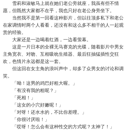
雪莉和淑敏马上就在她们老公旁就座，我虽有些不情
愿，但既然大家都不在乎，我也只好在老公身旁坐下。
当然我不是第一回看这种影片，但以往顶多私下和老公
在家调情时两个人看看，还没有和这么多不相干的人一起观
赏的经验。
大家还是一边喝着红酒，一边看萤幕。
这是一片日本的全裸无马赛克的光碟，随着影片中男女
主角宽衣、对吻、互相吸吮生殖器、最后狂抽猛插性交狂
欢，色情片永远都是这一套。
但这回在女主角的浪叫声中，却多了众男女的讨论和调
笑。
「呦！这男的鸡巴好粗大喔。」
「有没有我的粗呢？」
「死相！」
「这女的小穴好嫩呢！」
「对呀！还水水的，不比你差哩。」
「你很讨厌啦！」
「哎呀！怎么会有这种性交的方式呢？太神了！」