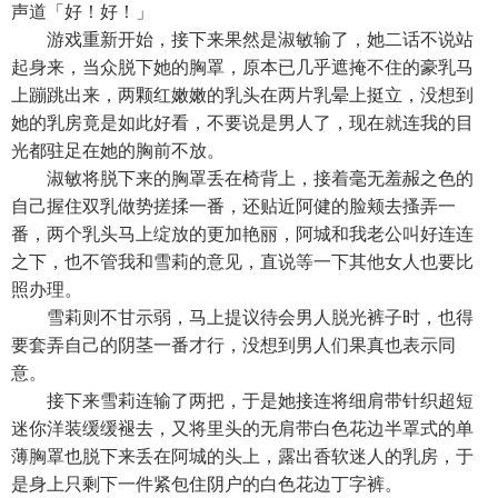
声道「好！好！」
游戏重新开始，接下来果然是淑敏输了，她二话不说站
起身来，当众脱下她的胸罩，原本已几乎遮掩不住的豪乳马
上蹦跳出来，两颗红嫩嫩的乳头在两片乳晕上挺立，没想到
她的乳房竟是如此好看，不要说是男人了，现在就连我的目
光都驻足在她的胸前不放。
淑敏将脱下来的胸罩丢在椅背上，接着毫无羞赧之色的
自己握住双乳做势搓揉一番，还贴近阿健的脸颊去搔弄一
番，两个乳头马上绽放的更加艳丽，阿城和我老公叫好连连
之下，也不管我和雪莉的意见，直说等一下其他女人也要比
照办理。
雪莉则不甘示弱，马上提议待会男人脱光裤子时，也得
要套弄自己的阴茎一番才行，没想到男人们果真也表示同
意。
接下来雪莉连输了两把，于是她接连将细肩带针织超短
迷你洋装缓缓褪去，又将里头的无肩带白色花边半罩式的单
薄胸罩也脱下来丢在阿城的头上，露出香软迷人的乳房，于
是身上只剩下一件紧包住阴户的白色花边丁字裤。