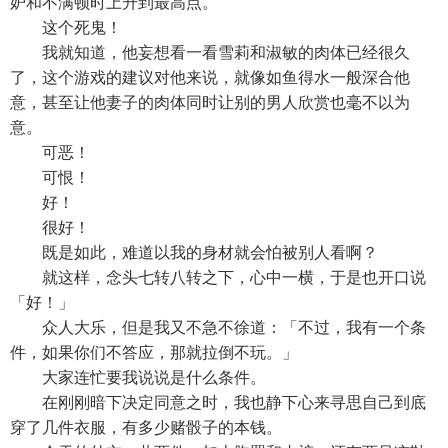
妒和不满顿时上升到最高点。
这个死鬼！
我就知道，他妄想看一看雪莉和淑敏的肉体已经很久
了，这个游戏的建议对他来说，就像如鱼得水一般深合他
意，甚至让他妻子的肉体同时让别的男人欣赏也毫不以为
意。
可恶！
可恨！
好！
很好！
既是如此，难道以我的身材就会怕被别人看啊？
就这样，念头七转八转之下，心中一横，于是也开口说
「好！」
众人大乐，但是我又不急不徐道：「不过，我有一个条
件，如果你们不答应，那就拉倒不玩。」
大家连忙要我说说是什么条件。
在刚刚暗下决定同意之时，我也静下心来寻思自己到底
穿了几件衣服，有多少赌骰子的本钱。