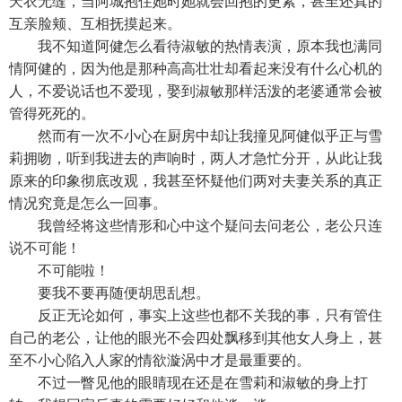
天衣无缝，当阿城抱住她时她就会回抱的更紧，甚至还真的
互亲脸颊、互相抚摸起来。
我不知道阿健怎么看待淑敏的热情表演，原本我也满同
情阿健的，因为他是那种高高壮壮却看起来没有什么心机的
人，不爱说话也不爱现，娶到淑敏那样活泼的老婆通常会被
管得死死的。
然而有一次不小心在厨房中却让我撞见阿健似乎正与雪
莉拥吻，听到我进去的声响时，两人才急忙分开，从此让我
原来的印象彻底改观，我甚至怀疑他们两对夫妻关系的真正
情况究竟是怎么一回事。
我曾经将这些情形和心中这个疑问去问老公，老公只连
说不可能！
不可能啦！
要我不要再随便胡思乱想。
反正无论如何，事实上这些也都不关我的事，只有管住
自己的老公，让他的眼光不会四处飘移到其他女人身上，甚
至不小心陷入人家的情欲漩涡中才是最重要的。
不过一瞥见他的眼睛现在还是在雪莉和淑敏的身上打