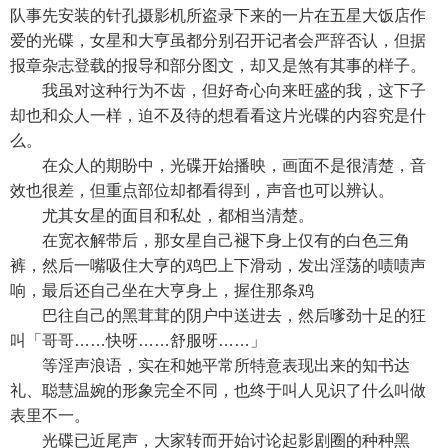
队事先安装的针孔摄影机所盗录下来的一片在五星大饭店作
爱的光碟，女星和大亨虽都分别召开记者会严辞否认，但据
报章杂志登载的报导和部分图文，却又是煞有其事的样子。
我虽对这种行为不齿，但好奇心向来旺盛的我，这下子
却也和众人一样，迫不及待的想看看这片光碟的内容究是什
么。
在众人的期盼中，光碟开始播映，画面不是很清楚，音
效也很差，但重点部位却都看得到，声音也可以辨认。
尤其女星的面目和私处，都相当清楚。
在宽衣解带后，那女星自己褪下身上仅有的白色三角
裤，然后一嘴吸住大亨的鸡巴上下滑动，发出淫荡的啧啧声
响，最后还自己坐在大亨身上，握住那条鸡
巴往自己的黑茸茸的阴户中送进去，然后嗲劲十足的狂
叫「哥哥……快呀……舒服呀……」
等淫声浪语，实在和她平常所特意表现出来的知书达
礼、聪慧温婉的形象完全不同，也终于叫人见识了什么叫做
表里不一。
光碟已近尾声，大家转而开始讨论起影剧圈的种种黑