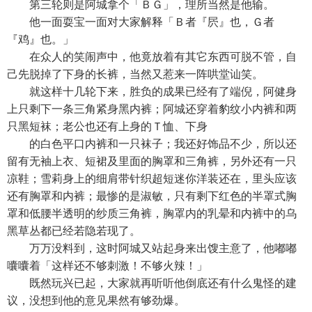
第三轮则是阿城拿个「ＢＧ」，理所当然是他输。
他一面耍宝一面对大家解释「Ｂ者『屄』也，Ｇ者
『鸡』也。」
在众人的笑闹声中，他竟放着有其它东西可脱不管，自
己先脱掉了下身的长裤，当然又惹来一阵哄堂讪笑。
就这样十几轮下来，胜负的成果已经有了端倪，阿健身
上只剩下一条三角紧身黑内裤；阿城还穿着豹纹小内裤和两
只黑短袜；老公也还有上身的Ｔ恤、下身
的白色平口内裤和一只袜子；我还好饰品不少，所以还
留有无袖上衣、短裙及里面的胸罩和三角裤，另外还有一只
凉鞋；雪莉身上的细肩带针织超短迷你洋装还在，里头应该
还有胸罩和内裤；最惨的是淑敏，只有剩下红色的半罩式胸
罩和低腰半透明的纱质三角裤，胸罩内的乳晕和内裤中的乌
黑草丛都已经若隐若现了。
万万没料到，这时阿城又站起身来出馊主意了，他嘟嘟
囔囔着「这样还不够刺激！不够火辣！」
既然玩兴已起，大家就再听听他倒底还有什么鬼怪的建
议，没想到他的意见果然有够劲爆。