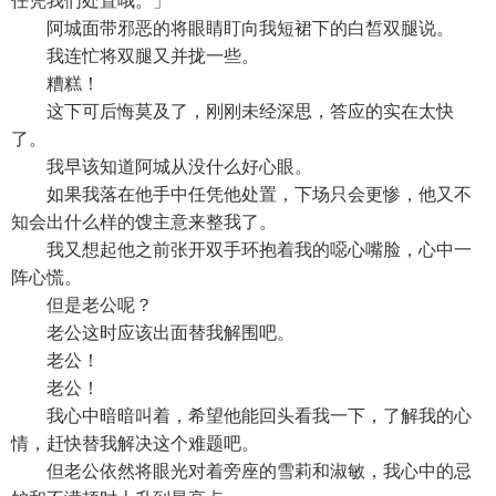
任凭我们处置哦。」
阿城面带邪恶的将眼睛盯向我短裙下的白皙双腿说。
我连忙将双腿又并拢一些。
糟糕！
这下可后悔莫及了，刚刚未经深思，答应的实在太快
了。
我早该知道阿城从没什么好心眼。
如果我落在他手中任凭他处置，下场只会更惨，他又不
知会出什么样的馊主意来整我了。
我又想起他之前张开双手环抱着我的噁心嘴脸，心中一
阵心慌。
但是老公呢？
老公这时应该出面替我解围吧。
老公！
老公！
我心中暗暗叫着，希望他能回头看我一下，了解我的心
情，赶快替我解决这个难题吧。
但老公依然将眼光对着旁座的雪莉和淑敏，我心中的忌