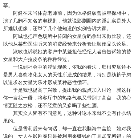
幕。
阿健在未当体育老师前，因为体格健硕曾被星探相中，
演了几齣不知名的电视剧，他就说影剧圈内的淫乱实是外人
所难以想像，还举了几个他知道的实例告诉大家。
阿城也把声色场所中传闻的女星价码拿出来做比较，还
以他从某些医生听来的消费经验来分析验证顺便品头论足。
淑敏也诉说她的客户中某些担任经纪人者曾告诉她的替
女星和大户拉皮条的种种经过。
一说到社会中的淫乱现象，依我的看法，归根究底还不
是男人喜欢物化女人的天性所造成的结果，特别是纨裤子弟
以追求名女星为乐才形成某种恶性循环。
于是我也提高了兴致，提出我的观点加入讨论，就这样
你一言我一语，将客厅中的热络气氛又带到了高点，我的心
情更随之放松，还不经意的又多喝了些红酒。
其实众人皆有不同意见，这种讨论本来就不会有什么结
果的。
但是雪莉后来有句话，却一直在我脑海中盘旋，她对我
说的「女人在影剧圈只是被利用来赚钱的工具却无所得」的