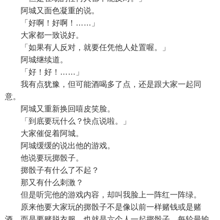
阿城又面色凝重的说。
「好啊！好啊！……」
大家都一致说好。
「如果有人反对，就要任凭他人处置喔。」
阿城继续道。
「好！好！……」
我有点犹豫，但可能酒喝多了点，还是跟大家一起同
意。
阿城又重新换回嘻皮笑脸。
「到底要玩什么？快点说啦。」
大家催促着阿城。
阿城缓缓的说出他的游戏。
他说要玩掷骰子。
掷骰子有什么了不起？
那又有什么刺激？
但是听完他的游戏内容，却叫我脸上一阵红一阵绿。
原来他要大家玩的掷骰子不是像以前一样赌钱或是赌
酒，而是要赌脱衣服，也就是六个人一起掷骰子，每轮最输