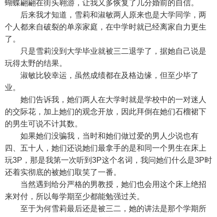
蝴蝶翩翩在街头翱游，让我又多恢复了几分婚前的自信。
后来我才知道，雪莉和淑敏两人原来也是大学同学，两
个人都来自破裂的单亲家庭，在中学时就已经离家自力更生
了。
只是雪莉没到大学毕业就被三二退学了，据她自己说是
玩得太野的结果。
淑敏比较幸运，虽然成绩都在及格边缘，但至少毕了
业。
她们告诉我，她们两人在大学时就是学校中的一对迷人
的交际花，加上她们的观念开放，因此拜倒在她们石榴裙下
的男生可说不计其数。
如果她们没骗我，当时和她们做过爱的男人少说也有
四、五十人，她们还说她们最拿手的是和同一个男生在床上
玩3P，那是我第一次听到3P这个名词，我问她们什么是3P时
还着实彻底的被她们取笑了一番。
当然遇到给分严格的男教授，她们也会用这个床上绝招
来对付，所以每学期至少都能勉强过关。
至于为何雪莉最后还是被三二，她的讲法是那个学期所