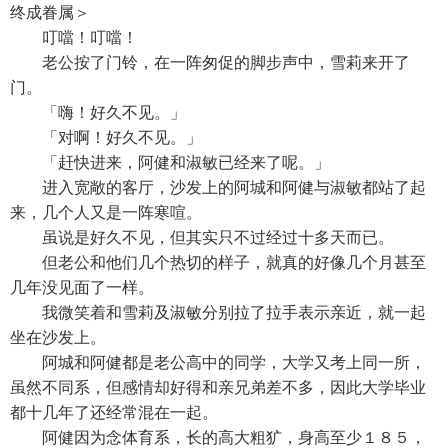
终成眷属＞
叮噹！叮噹！
老公按了门铃，在一阵匆促的脚步声中，雪莉来开了
门。
「嗨！好久不见。」
「对啊！好久不见。」
「赶快进来，阿健和淑敏已经来了呢。」
进入宽敞的客厅，沙发上的阿城和阿健与淑敏都站了起
来，几个人又是一阵寒喧。
虽说是好久不见，但其实只不过经过十多天而已。
但老公和他们几个热切的样子，就真的好像几个月甚至
几年没见面了一样。
我微笑着和雪莉及淑敏分别拉了拉手表示亲近，就一起
坐在沙发上。
阿城和阿健都是老公高中的同学，大学又考上同一所，
虽然不同系，但感情却好得和亲兄弟差不多，因此大学毕业
都十几年了还经常混在一起。
阿健因为念体育系，长的高大粗犷，身高至少１８５，