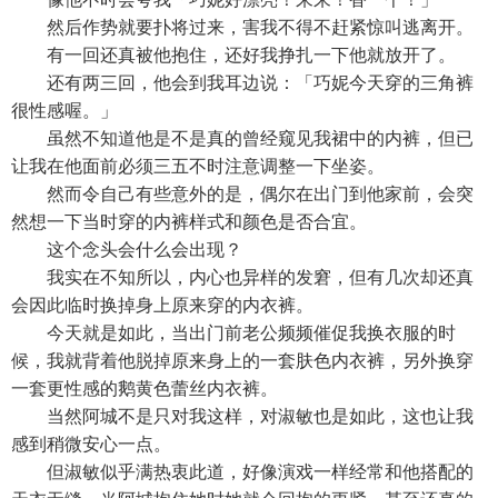
然后作势就要扑将过来，害我不得不赶紧惊叫逃离开。
有一回还真被他抱住，还好我挣扎一下他就放开了。
还有两三回，他会到我耳边说：「巧妮今天穿的三角裤
很性感喔。」
虽然不知道他是不是真的曾经窥见我裙中的内裤，但已
让我在他面前必须三五不时注意调整一下坐姿。
然而令自己有些意外的是，偶尔在出门到他家前，会突
然想一下当时穿的内裤样式和颜色是否合宜。
这个念头会什么会出现？
我实在不知所以，内心也异样的发窘，但有几次却还真
会因此临时换掉身上原来穿的内衣裤。
今天就是如此，当出门前老公频频催促我换衣服的时
候，我就背着他脱掉原来身上的一套肤色内衣裤，另外换穿
一套更性感的鹅黄色蕾丝内衣裤。
当然阿城不是只对我这样，对淑敏也是如此，这也让我
感到稍微安心一点。
但淑敏似乎满热衷此道，好像演戏一样经常和他搭配的