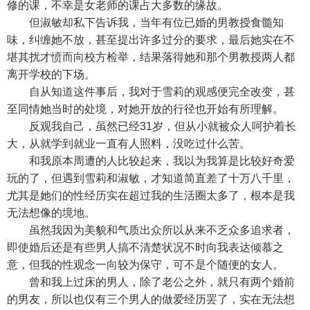
修的课，不幸是女老师的课占大多数的缘故。
但淑敏却私下告诉我，当年有位已婚的男教授食髓知
味，纠缠她不放，甚至提出许多过分的要求，最后她实在不
堪其扰才愤而向校方检举，结果落得她和那个男教授两人都
离开学校的下场。
自从知道这件事后，我对于雪莉的观感便完全改变，甚
至同情她当时的处境，对她开放的行径也开始有所理解。
反观我自己，虽然已经31岁，但从小就被众人呵护着长
大，从就学到就业一直有人照料，没吃过什么苦。
和我原本周遭的人比较起来，我以为我算是比较好奇爱
玩的了，但遇到雪莉和淑敏，才知道简直差了十万八千里，
尤其是她们的性经历实在超过我的生活圈太多了，根本是我
无法想像的境地。
虽然我因为美貌和气质出众所以从来不乏众多追求者，
即使婚后还是有些男人搞不清楚状况不时向我表达倾慕之
意，但我的性观念一向较为保守，可不是个随便的女人。
曾和我上过床的男人，除了老公之外，就只有两个婚前
的男友，所以也仅有三个男人的做爱经历罢了，实在无法想