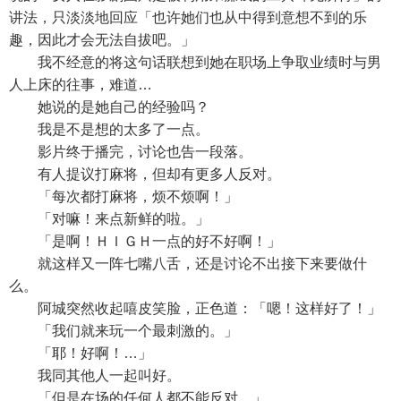
讲法，只淡淡地回应「也许她们也从中得到意想不到的乐
趣，因此才会无法自拔吧。」
我不经意的将这句话联想到她在职场上争取业绩时与男
人上床的往事，难道…
她说的是她自己的经验吗？
我是不是想的太多了一点。
影片终于播完，讨论也告一段落。
有人提议打麻将，但却有更多人反对。
「每次都打麻将，烦不烦啊！」
「对嘛！来点新鲜的啦。」
「是啊！ＨＩＧＨ一点的好不好啊！」
就这样又一阵七嘴八舌，还是讨论不出接下来要做什
么。
阿城突然收起嘻皮笑脸，正色道：「嗯！这样好了！」
「我们就来玩一个最刺激的。」
「耶！好啊！…」
我同其他人一起叫好。
「但是在场的任何人都不能反对。」