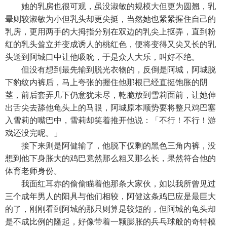
她的乳房也很可观，虽没淑敏的规模大但更为圆翘，乳
晕则较淑敏为小但乳头却更尖挺，当然她也紧紧握住自己的
乳房，更用两手的大拇指分别在双边的乳尖上抠弄，直到粉
红的乳头耸立并变成诱人的桃红色，便将变得又尖又长的乳
头送到阿城口中让他吸吮，于是众人大乐，叫好不绝。
但没有想到最先输到脱光衣物的，反倒是阿城，阿城脱
下豹纹内裤后，马上夸张的握住他那根已经直挺饱胀的阴
茎，前后套弄几下仍意犹未尽，乾脆放到雪莉面前，让她伸
出舌尖去舔他龟头上的马眼，阿城原本顺势要将整只鸡巴塞
入雪莉的嘴巴中，雪莉却笑着推开他说：「不行！不行！游
戏还没完呢。」
接下来则是阿健输了，他脱下仅剩的黑色三角内裤，没
想到他下身胀大的鸡巴竟然那么粗又那么长，果然符合他的
体育老师身份。
我面红耳赤的偷偷瞄着他那条大家伙，如以我所曾见过
三个成年男人的阳具与他们相较，阿健这条鸡巴应是最巨大
的了，刚刚看到阿城的那只则算是较短的，但阿城的龟头却
是不成比例的隆起，好像带着一颗膨胀的兵乓球般的奇特模