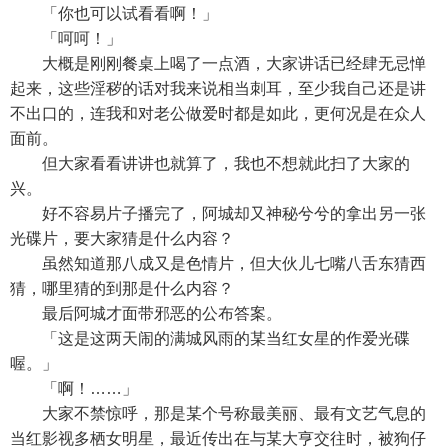
「你也可以试看看啊！」
「呵呵！」
大概是刚刚餐桌上喝了一点酒，大家讲话已经肆无忌惮
起来，这些淫秽的话对我来说相当刺耳，至少我自己还是讲
不出口的，连我和对老公做爱时都是如此，更何况是在众人
面前。
但大家看看讲讲也就算了，我也不想就此扫了大家的
兴。
好不容易片子播完了，阿城却又神秘兮兮的拿出另一张
光碟片，要大家猜是什么内容？
虽然知道那八成又是色情片，但大伙儿七嘴八舌东猜西
猜，哪里猜的到那是什么内容？
最后阿城才面带邪恶的公布答案。
「这是这两天闹的满城风雨的某当红女星的作爱光碟
喔。」
「啊！……」
大家不禁惊呼，那是某个号称最美丽、最有文艺气息的
当红影视多栖女明星，最近传出在与某大亨交往时，被狗仔