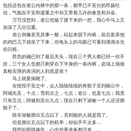
包括还包在老公内裤中的那一条，都早已不安分的昂扬吐
信，气氛在不安和凝重之中却又带着几许的春意和兴奋。
万万没想到，老公也输了接下来的一把，我心中马上又
加深了几分沉重。
老公倒像若无其事一般，站起来脱下内裤，前后套弄他
的鸡巴几下就坐了下来，但龟头上的马眼已可看到滴滴水光
在闪烁。
胜负的确已到了最后关头，现在三个男人都已经一丝不
挂，三个女人也都只剩穿在下半身的一条内裤，必须上场做
真枪实弹的表演的人到底是谁？
马上就要揭晓了。
在惶惶不安之中，众人陆陆续续的将骰子丢到碗公中，
阿城先丢，十点；雪莉次之，七点；老公，也是七点；我竟
只有五点；阿健则丢出九点；现在只剩下淑敏一个人还没掷
骰子了。
除非淑敏掷出五点以下，否则输的人就是我了。
但是掷出五点以下的机率，却似乎不太多…
我闭起眼睛祷告，心中丝毫准备都没有，…