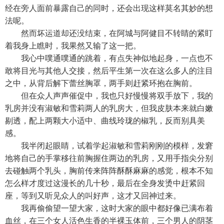
经在旁人面前暴露自己的同时，还会出现这样莫名其妙的想
法呢。
然而坏运道却还没结束，在阿城与阿健目不转睛的紧盯
着我身上瞧时，我果然又输了这一把。
我心中噗通噗通的跳着，有点失神似地起身，一点也不
敢将目光与其他人交接，然后平生第一次在这么多人的注目
之中，从背后解下蕾丝胸罩，两手则赶紧环抱在胸前。
但在众人声声催促中，我也只好慢慢将双手放下，我的
乳房并没有淑敏和雪莉两人的乳房大，但我皮肤本来就白嫩
剔透，配上两颗大小适中、曲线玲珑的椒乳，反而别具美
感。
我半闭起眼睛，试着学起淑敏和雪莉刚刚的模样，发窘
地将自己的手掌移往前胸握住两边的乳房，又用手指尖分别
去碰触两个乳头，胸前传来阵阵酥酥麻麻的感觉，根本不知
怎么样才度过这漫长的几十秒，最后在全身发烫中赶紧回
座，等到又听见众人的叫好声，这才又回神过来。
我再偷偷望一望大家，这时大家的眼中都好像已满布着
血丝，在三个女人活色生香的半裸玉体前，三个男人的阴茎