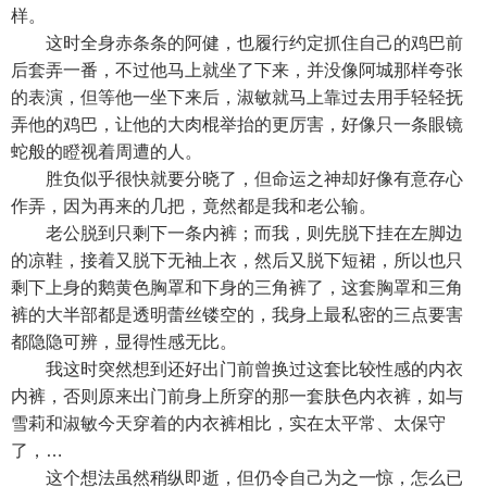
样。
这时全身赤条条的阿健，也履行约定抓住自己的鸡巴前
后套弄一番，不过他马上就坐了下来，并没像阿城那样夸张
的表演，但等他一坐下来后，淑敏就马上靠过去用手轻轻抚
弄他的鸡巴，让他的大肉棍举抬的更厉害，好像只一条眼镜
蛇般的瞪视着周遭的人。
胜负似乎很快就要分晓了，但命运之神却好像有意存心
作弄，因为再来的几把，竟然都是我和老公输。
老公脱到只剩下一条内裤；而我，则先脱下挂在左脚边
的凉鞋，接着又脱下无袖上衣，然后又脱下短裙，所以也只
剩下上身的鹅黄色胸罩和下身的三角裤了，这套胸罩和三角
裤的大半部都是透明蕾丝镂空的，我身上最私密的三点要害
都隐隐可辨，显得性感无比。
我这时突然想到还好出门前曾换过这套比较性感的内衣
内裤，否则原来出门前身上所穿的那一套肤色内衣裤，如与
雪莉和淑敏今天穿着的内衣裤相比，实在太平常、太保守
了，…
这个想法虽然稍纵即逝，但仍令自己为之一惊，怎么已