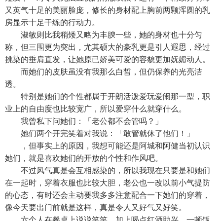
又英气十足的美丽脸庞，修长的身材配上胸前两颗浑圆的乳
房显示十足干练的行动力。
淑敏则比我稍矮又略为丰腴一些，她的身材也十分匀
称，但三围更为突出，尤其硕大的豪乳更是引人遐思，经过
挑染的垂肩直发，让她原已娇美可爱的容貌更加妩媚动人。
而她们的皮肤虽没有我那么白皙，但仍保养的光亮洁
透。
特别是她们的个性都属于开朗活泼爱玩爱闹那一型，职
业上的自由度也比较宽广，所以爱穿什么就穿什么。
我曾私下问她们：「老公都不会管吗？」
她们两个开完笑着对我说：「敢管就休了他们！」
，但事实上的原因，我想可能还是阿城和阿健当初认识
她们，就是喜欢她们的开放的个性和作风吧。
不过风气真是会互相感染的，所以我现在只要是和她们
在一起时，穿着衣服也比较大胆，老公也一改以前小气提防
的心态，有时还会主动要我多多注意配合一下她们的穿着，
像今天要出门前就是这样，真是令人又好气又好笑。
六个人在餐桌上说说笑笑，加上喝点红酒助兴，一顿饭