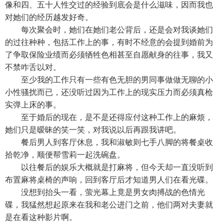
像和四、五十人性交过的经验到底会是什么滋味，因而我也
对她们的经历越发好奇。
每次聚会时，她们在她们老公背后，还是会对我谈她们
的过往种种，包括工作上的事，有时不经意的会提到婚前为
了争取保险业绩而必须牺牲色相甚至自愿献身的往事，我又
不禁咋舌以对。
至少我的工作只有一些有色无胆的男同事做做无聊的小
小性骚扰而已，还没听过因为工作上的现实压力而必须真枪
实弹上床的事。
至于婚后的现在，是不是还得应付这种工作上的麻烦，
她们只是暧昧的笑一笑，对我说以后再跟我讲吧。
餐后男人到客厅休息，我和淑敏则七手八脚的将餐桌收
拾乾净，顺便帮雪莉一起洗碗盘。
以往餐后的娱乐大概就是打麻将，但今天却一直没听到
布置麻将桌椅的声响，回到客厅后才知道男人们在看光碟。
没想到抬头一看，萤光幕上竟是男女肉搏战的色情光
碟，我猛然想起原来在我和老公进门之前，他们两对夫妻就
是在看这种影片啊。