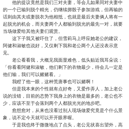
他的提议竟然是我们三对夫妻，等会儿如果同对夫妻中
的一个已输到脱个精光，仍继续掷骰子参加游戏，但再输的
话则由其夫或妻脱衣为他相抵，也就是最后夫妻俩人将有一
起脱光的机会，而夫妻两个人都输到脱光的最先一对，就要
当场做爱给其他夫妻们观赏。
这下子我又被吓住了，但雪莉马上呼应她老公的建议，
阿健和淑敏也说好，又仅剩下我和老公两个人还没表示意
见。
老公看看我，大概见我面显难色，低头贴近我耳朵说：
「你看看阿健和淑敏，他们剩下的衣物最少，待会儿一定是
他们输，我们可以赌赌看。」
我瞪了他一眼，这种荒唐事也可以赌啊！
但是我本来的个性就有点好奇，又爱作弄人，加上老公
说的没错，目前的态势下我身上的衣物是最多的，老公也不
少，应该不至于会落到两个人都脱光光的地步吧。
愈想愈对，从来也没看过别人现场做爱究竟是个什么景
象，说不定今天就可以开开眼界喔。
于是我也终于微微地点了点头，老公见状喜出望外，高