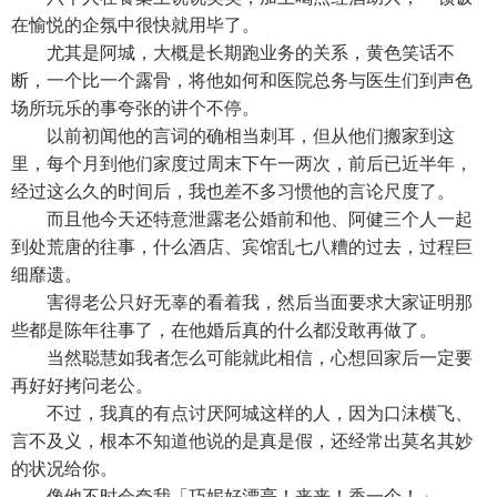
在愉悦的企氛中很快就用毕了。
尤其是阿城，大概是长期跑业务的关系，黄色笑话不
断，一个比一个露骨，将他如何和医院总务与医生们到声色
场所玩乐的事夸张的讲个不停。
以前初闻他的言词的确相当刺耳，但从他们搬家到这
里，每个月到他们家度过周末下午一两次，前后已近半年，
经过这么久的时间后，我也差不多习惯他的言论尺度了。
而且他今天还特意泄露老公婚前和他、阿健三个人一起
到处荒唐的往事，什么酒店、宾馆乱七八糟的过去，过程巨
细靡遗。
害得老公只好无辜的看着我，然后当面要求大家证明那
些都是陈年往事了，在他婚后真的什么都没敢再做了。
当然聪慧如我者怎么可能就此相信，心想回家后一定要
再好好拷问老公。
不过，我真的有点讨厌阿城这样的人，因为口沫横飞、
言不及义，根本不知道他说的是真是假，还经常出莫名其妙
的状况给你。
像他不时会夸我「巧妮好漂亮！来来！香一个！」