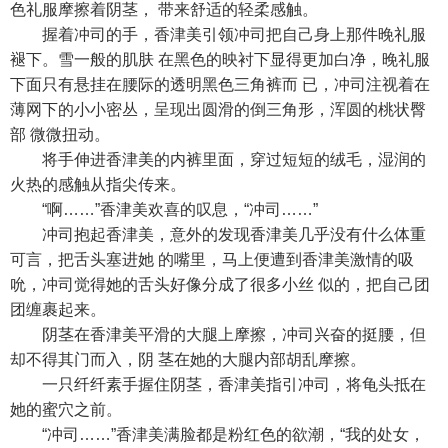
色礼服摩擦着阴茎， 带来舒适的轻柔感触。
握着冲司的手，香津美引领冲司把自己身上那件晚礼服
褪下。雪一般的肌肤 在黑色的映衬下显得更加白净，晚礼服
下面只有悬挂在腰际的透明黑色三角裤而 已，冲司注视着在
薄网下的小小密丛，呈现出圆滑的倒三角形，浑圆的桃状臀
部 微微扭动。
将手伸进香津美的内裤里面，穿过短短的绒毛，湿润的
火热的感触从指尖传来。
“啊……”香津美欢喜的叹息，“冲司……”
冲司抱起香津美，意外的发现香津美几乎没有什么体重
可言，把舌头塞进她 的嘴里，马上便遭到香津美激情的吸
吮，冲司觉得她的舌头好像分成了很多小丝 似的，把自己团
团缠裹起来。
阴茎在香津美平滑的大腿上摩擦，冲司兴奋的挺腰，但
却不得其门而入，阴 茎在她的大腿内部胡乱摩擦。
一只纤纤素手握住阴茎，香津美指引冲司，将龟头抵在
她的蜜穴之前。
“冲司……”香津美满脸都是粉红色的欲潮，“我的处女，