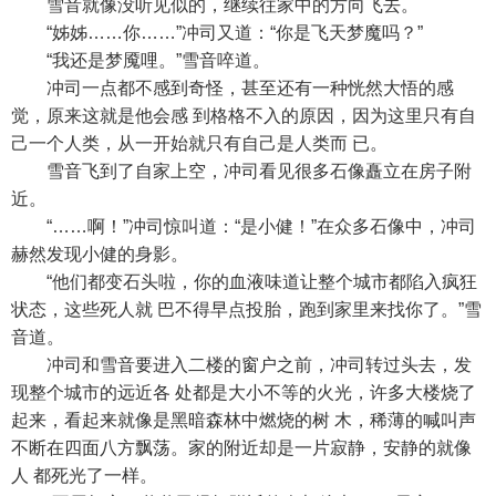
雪音就像没听见似的，继续往家中的方向飞去。
“姊姊……你……”冲司又道：“你是飞天梦魔吗？”
“我还是梦魇哩。”雪音啐道。
冲司一点都不感到奇怪，甚至还有一种恍然大悟的感
觉，原来这就是他会感 到格格不入的原因，因为这里只有自
己一个人类，从一开始就只有自己是人类而 已。
雪音飞到了自家上空，冲司看见很多石像矗立在房子附
近。
“……啊！”冲司惊叫道：“是小健！”在众多石像中，冲司
赫然发现小健的身影。
“他们都变石头啦，你的血液味道让整个城市都陷入疯狂
状态，这些死人就 巴不得早点投胎，跑到家里来找你了。”雪
音道。
冲司和雪音要进入二楼的窗户之前，冲司转过头去，发
现整个城市的远近各 处都是大小不等的火光，许多大楼烧了
起来，看起来就像是黑暗森林中燃烧的树 木，稀薄的喊叫声
不断在四面八方飘荡。家的附近却是一片寂静，安静的就像
人 都死光了一样。