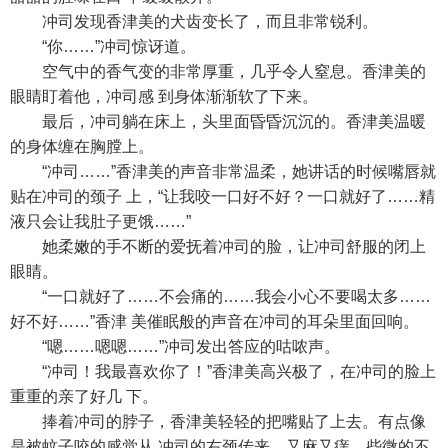
冲司发现香津美的犬齿变长了，而且非常锐利。
“你……”冲司惊讶道。
空气中的香气变的非常厚重，几乎令人窒息。香津美的
眼睛盯着他，冲司感 到身体渐渐软了下来。
最后，冲司躺在床上，头里面昏昏沉沉的。香津美温暖
的身体缠在胸膛上。
“冲司……”香津美的声音非常温柔，她讲话的时候嘴唇就
贴在冲司的颈子 上，“让我咬一口好不好？一口就好了……精
液只会让我肚子更饿……”
她柔嫩的手不断的爱抚着冲司的脸，让冲司舒服的闭上
眼睛。
“一口就好了……不会痛的……我会小心不要喝太多……
好不好……”香津 美催眠般的声音在冲司的耳朵里面回响。
“嗯……嗯嗯……”冲司发出答应的咕哝声。
“冲司！我最喜欢你了！”香津美高兴极了，在冲司的脸上
重重的亲了好几 下。
捧着冲司的脖子，香津美轻轻的把嘴贴了上去。有点像
是被蚊子咬的感觉从 冲司的右颈传来，又麻又痒。些微的不