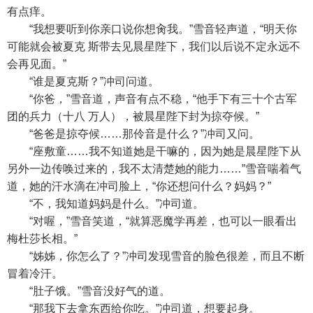
有点痒。
“我想要听到你亲口说你想肏我。”雪音轻声道，“明天你
可能就会被夏克 斯带去见晨星陛下，我们以后说不定永远不
会再见面。”
“谁是夏克斯？”冲司问道。
“你爸，”雪音道，声音有点不稳，“他手下有三十个古军
团的兵力（十八 万人），被晨星陛下封为掠夺候。”
“爸爸是掠夺候……那伶音是什么？”冲司又问。
“座敷童……我不知道她是干嘛的，因为她是晨星陛下从
另外一边传唤过来的，我不太清楚她的能力……”雪音喘着气
道，她的汗水滴在冲司脸上，“你还想问什么？妈妈？”
“不，我知道妈妈是什么。”冲司道。
“对喔，”雪音笑道，“就算恶魔学再差，也可以一眼看出
梅杜莎长相。”
“姊姊，你怎么了？”冲司发现雪音的脸色很差，而且不断
冒着冷汗。
“肚子饿。”雪音没好气的道。
“那我下去拿东西给你吃。”冲司道，想要起身。