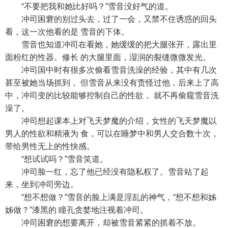
“不要把我和她比好吗？”雪音没好气的道。
冲司困窘的别过头去，过了一会，又禁不住诱惑的回头
看，这一次他看的是 雪音的下体。
雪音也知道冲司在看她，她缓缓的把大腿张开，露出里
面粉红的性器。修长 的大腿里面，湿润的裂缝微微发光。
冲司国中时有很多次偷看雪音洗澡的经验，其中有几次
甚至被她当场抓到， 但雪音从来没有责怪过他，后来上了高
中，冲司变的比较能够控制自己的性欲， 就不再偷窥雪音洗
澡了。
冲司想起课本上对飞天梦魔的介绍，女性的飞天梦魔以
男人的性欲和精液为 食，可以在睡梦中和男人交合数十次，
带给男性无上的性快感。
“想试试吗？”雪音笑道。
冲司脸一红，忘了他已经没有隐私权了。雪音站了起
来，坐到冲司旁边。
“想不想做？”雪音的脸上满是淫乱的神气，“想不想和姊
姊做？”漆黑的 瞳孔贪婪地注视着冲司。
冲司困窘的想要离开，却被雪音紧紧的抓着不放。