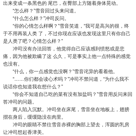
出来变成一条黑色的 尾巴，在臀部上方随着身体晃动。
“怎么样？”雪音回过头来问道。
“什么怎么样？”冲司反问。
“你的心情怎么样啊？”雪音笑道，“我可是高兴的很，终
于不用再装人类 了，不过你现在应该也发现这里只有你自己
是人类了吧？心情怎么样？”
冲司没有办法回答，他觉得自己应该感到愤怒或是悲
痛，因为他被欺瞒了这 么久，可是事实上他一点特殊的感觉
也没有。
“什么，你一点感觉也没啊？”雪音诧异的看着他。
“……你们都会读心术吗？”冲司不禁问道，“为什么我不
说话你也知道我在想什么？”
“你会不知道自己吃的菜有没有加盐吗？”雪音用反问来回
答冲司的问题。
两人陷入沉默。冲司坐在床尾，雪音坐在地板上，翅膀
摺在身后，缓缓隐没在肉里。
冲司的眼睛不禁往雪音赤裸的胸部上望去，浑圆的乳房
让冲司想起香津美。