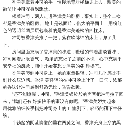
香津美牵着冲司的手，慢慢地背对楼梯走上去，甜美的
微笑让冲司浑身飘飘然。
领着冲司，两人走进香津美的卧房，事实上，整个二楼
都是香津美的卧房。 地上是镜面砖，偌大的平面上，用粉红
色的透明丝绸层层包裹着的是香津美蓬松的四柱床。
冲司被香津美推了一把，落在软绵绵的床上，弹了几
下。
房间里面充满了香津美的味道，暖暖的带着甜淡香味，
冲司闻着那股香气， 渐渐的忘记了之前的不快，心中充满平
安幸福的感觉，脑中开始妄想香津美的各 种姿态。
香津美爬到冲司身上，她的重量很轻，冲司几乎感觉不
到什么压迫感。香津 美轻轻的在冲司脸上吐了一口气，浓郁
的香味让冲司感到舒适无比，昏昏欲睡。
“还不能睡喔，冲司。”香津美银铃般的声音把冲司拉了回
来，“我们还有 好多快乐的事没有做呢。”香津美娇笑起来，
用优雅的细长手指把冲司身上的Ｔ 恤剥下，轻巧的褪下牛仔
裤。
半勃起的阴茎慵懒的垂在两腿之间。香津美身上穿的黑