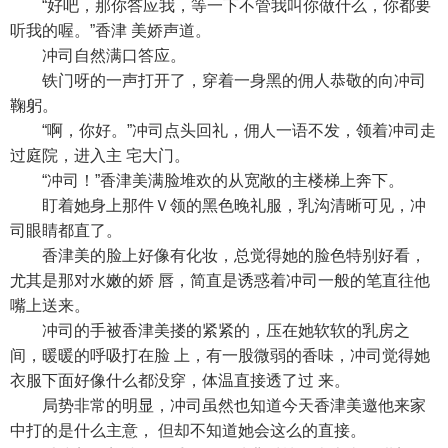
“好吧，那你答应我，等一下不管我叫你做什么，你都要
听我的喔。”香津 美娇声道。
冲司自然满口答应。
铁门呀的一声打开了，穿着一身黑的佣人恭敬的向冲司
鞠躬。
“啊，你好。”冲司点头回礼，佣人一语不发，领着冲司走
过庭院，进入主 宅大门。
“冲司！”香津美满脸堆欢的从宽敞的主楼梯上奔下。
盯着她身上那件Ｖ领的黑色晚礼服，乳沟清晰可见，冲
司眼睛都直了。
香津美的脸上好像有化妆，总觉得她的脸色特别好看，
尤其是那对水嫩的娇 唇，简直是诱惑着冲司一般的笔直往他
嘴上送来。
冲司的手被香津美搂的紧紧的，压在她软软的乳房之
间，暖暖的呼吸打在脸 上，有一股微弱的香味，冲司觉得她
衣服下面好像什么都没穿，体温直接透了过 来。
局势非常的明显，冲司虽然也知道今天香津美邀他来家
中打的是什么主意， 但却不知道她会这么的直接。