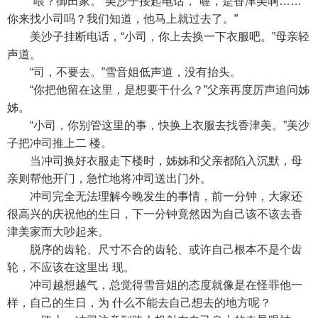
“喂？御田家。”美沙子接起电话，“喔，是香津美啊……
你来找小司吗？我们知道，他马上就过去了。”
美沙子挂断电话，“小司，你上去换一下衣服吧。”母亲轻
声道。
“司，不要去。”雪音姐低声道，没有抬头。
“你把他留在这里，是想要干什么？”父亲再度厉声追问姊
姊。
“小司，你别管这里的事，快换上衣服去找香津美。”美沙
子把冲司推上二 楼。
当冲司换好衣服走下楼时，姊姊和父亲都陷入沉默，母
亲则帮他开门，急忙地将冲司送出门外。
冲司完全无法理解今晚发生的事情，前一分钟，大家还
很高兴的庆祝他的生日，下一分钟竟然因为自己该不该去香
津美家而大吵起来。
脱序的齿轮、尺寸不合的齿轮、或许自己根本不是个齿
轮，不应该在这里出 现。
冲司越想越气，总觉得雪音姐的态度就像是在怪罪他一
样，自己的生日，为 什么不能去自己想去的地方呢？