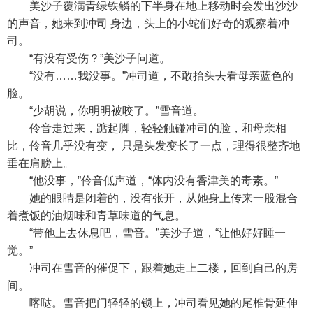
美沙子覆满青绿铁鳞的下半身在地上移动时会发出沙沙
的声音，她来到冲司 身边，头上的小蛇们好奇的观察着冲
司。
“有没有受伤？”美沙子问道。
“没有……我没事。”冲司道，不敢抬头去看母亲蓝色的
脸。
“少胡说，你明明被咬了。”雪音道。
伶音走过来，踮起脚，轻轻触碰冲司的脸，和母亲相
比，伶音几乎没有变， 只是头发变长了一点，理得很整齐地
垂在肩膀上。
“他没事，”伶音低声道，“体内没有香津美的毒素。”
她的眼睛是闭着的，没有张开，从她身上传来一股混合
着煮饭的油烟味和青草味道的气息。
“带他上去休息吧，雪音。”美沙子道，“让他好好睡一
觉。”
冲司在雪音的催促下，跟着她走上二楼，回到自己的房
间。
喀哒。雪音把门轻轻的锁上，冲司看见她的尾椎骨延伸