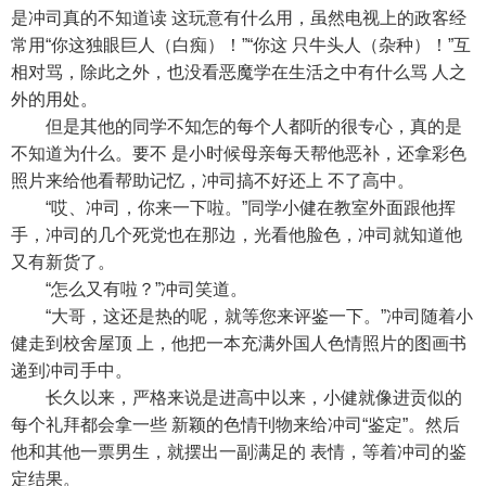
是冲司真的不知道读 这玩意有什么用，虽然电视上的政客经
常用“你这独眼巨人（白痴）！”“你这 只牛头人（杂种）！”互
相对骂，除此之外，也没看恶魔学在生活之中有什么骂 人之
外的用处。
但是其他的同学不知怎的每个人都听的很专心，真的是
不知道为什么。要不 是小时候母亲每天帮他恶补，还拿彩色
照片来给他看帮助记忆，冲司搞不好还上 不了高中。
“哎、冲司，你来一下啦。”同学小健在教室外面跟他挥
手，冲司的几个死党也在那边，光看他脸色，冲司就知道他
又有新货了。
“怎么又有啦？”冲司笑道。
“大哥，这还是热的呢，就等您来评鉴一下。”冲司随着小
健走到校舍屋顶 上，他把一本充满外国人色情照片的图画书
递到冲司手中。
长久以来，严格来说是进高中以来，小健就像进贡似的
每个礼拜都会拿一些 新颖的色情刊物来给冲司“鉴定”。然后
他和其他一票男生，就摆出一副满足的 表情，等着冲司的鉴
定结果。