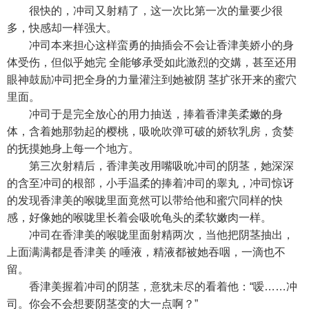
很快的，冲司又射精了，这一次比第一次的量要少很
多，快感却一样强大。
冲司本来担心这样蛮勇的抽插会不会让香津美娇小的身
体受伤，但似乎她完 全能够承受如此激烈的交媾，甚至还用
眼神鼓励冲司把全身的力量灌注到她被阴 茎扩张开来的蜜穴
里面。
冲司于是完全放心的用力抽送，捧着香津美柔嫩的身
体，含着她那勃起的樱桃，吸吮吹弹可破的娇软乳房，贪婪
的抚摸她身上每一个地方。
第三次射精后，香津美改用嘴吸吮冲司的阴茎，她深深
的含至冲司的根部，小手温柔的捧着冲司的睾丸，冲司惊讶
的发现香津美的喉咙里面竟然可以带给他和蜜穴同样的快
感，好像她的喉咙里长着会吸吮龟头的柔软嫩肉一样。
冲司在香津美的喉咙里面射精两次，当他把阴茎抽出，
上面满满都是香津美 的唾液，精液都被她吞咽，一滴也不
留。
香津美握着冲司的阴茎，意犹未尽的看着他：“嗳……冲
司。你会不会想要阴茎变的大一点啊？”