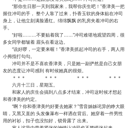
“那你生日那一天到我家来，我帮你庆生吧！”香津美一把
握住冲司的手， 整个人靠了过来，扑香玉软的身体贴在冲司
身上，让他立刻满脸通红。绵绵飘飘 的乳房夹着冲司的右
手。
“好啦………不要贴着我了……”冲司难堪地观望四周，很
多女同学都皱着 眉头在看这边。
“说好啰，一定要来喔！”香津美抓起冲司的右手，两人用
小拇指打勾勾。
冲司并不是不喜欢香津美，只是她一副俨然是自己女朋
友的态度让冲司感到 有时候她真的很烦。
＊＊＊ ＊＊＊ ＊＊＊ ＊＊＊
六月十三日，星期五。
和家人的庆生会搞到八点多才结束，冲司这时候才想起
和香津美的约定。
“啊？你和香津美约好要去她家？”雪音姊姊诧异的睁大眼
睛，又黑又直的 头发像瀑布一样洒在背后。她穿着一件男性
用的衬衫，扣子也没扣好，锁骨露了 出来。
家人诧异中带着紧张的神情让冲司也不禁慌张起来。