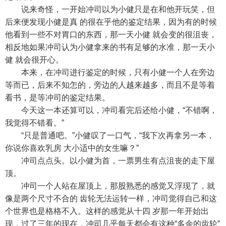
说来奇怪，一开始冲司以为小健只是在和他开玩笑，但
后来便发现小健是真 的很在乎他的鉴定结果，因为有的时候
他看到一些不对胃口的东西，那一天小健 就会变的很沮丧，
相反地如果冲司认为小健拿来的书有足够的水准，那一天小
健 就会很开心。
本来，在冲司进行鉴定的时候，只有小健一个人在旁边
等而已，后来不知怎的，旁边的人越来越多，而且不是等着
看书，是等冲司的鉴定结果。
今天这一本还算可以，冲司看完后还给小健，“不错啊，
我觉得不错看。”
“只是普通吧。”小健叹了一口气，“我下次再拿另一本，
你说你喜欢乳房 大小适中的女生嘛？”
冲司点点头。以小健为首，一票男生有点沮丧的走下屋
顶。
冲司一个人站在屋顶上，那股熟悉的感觉又浮现了，就
像是两个尺寸不合的 齿轮无法运转一样，冲司觉得自己和这
个世界也是格格不入。这样的感觉从十四 岁那一年开始出
现，过了三年的现在，冲司几乎每天都会有这种“多余的齿轮”