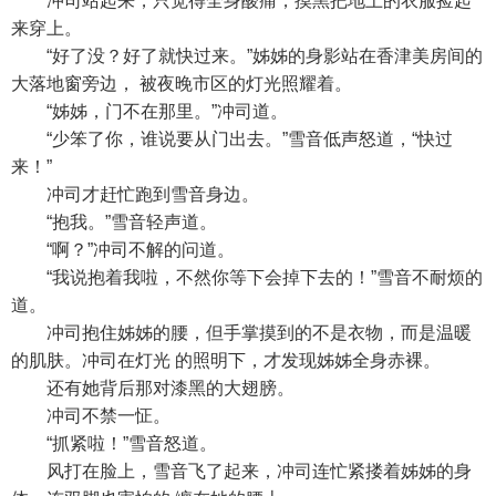
冲司站起来，只觉得全身酸痛，摸黑把地上的衣服捡起
来穿上。
“好了没？好了就快过来。”姊姊的身影站在香津美房间的
大落地窗旁边， 被夜晚市区的灯光照耀着。
“姊姊，门不在那里。”冲司道。
“少笨了你，谁说要从门出去。”雪音低声怒道，“快过
来！”
冲司才赶忙跑到雪音身边。
“抱我。”雪音轻声道。
“啊？”冲司不解的问道。
“我说抱着我啦，不然你等下会掉下去的！”雪音不耐烦的
道。
冲司抱住姊姊的腰，但手掌摸到的不是衣物，而是温暖
的肌肤。冲司在灯光 的照明下，才发现姊姊全身赤裸。
还有她背后那对漆黑的大翅膀。
冲司不禁一怔。
“抓紧啦！”雪音怒道。
风打在脸上，雪音飞了起来，冲司连忙紧搂着姊姊的身