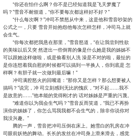
“你还在怕什么啊？你不是已经知道我是飞天梦魔了
吗？”雪音不耐烦道，“你不要每次都这样好不好？”
“什么每次啊？”冲司不禁怒从中来，这是他和雪音吵架的
公式之一，只要 雪音开始抱怨他每次怎样怎样，冲司马上就
会生气。
“你每次都把我悬在那里，”雪音怒道，“在让我尝到性欲
的美味以后又突 然迸出一些倒胃的像是什么她是我的姊姊不
可以跟她这样做啦，或是偷看别人洗 澡是不对的啦，最扯的
是你连想着我自慰的时候都可以搞到一半换人，你到底是 怎
样啊？有胆子就一次做到最后嘛！”
冲司满腔怒火的回嘴道：“那你又是怎样？那么想要被人
搞吗？”说完，冲 司立刻感到无比的愧疚，“对不起……我不
是故意的……”他本能的觉得刚才的 话对姊姊是严重的污蔑。
“难道你以为我会生气吗？”雪音反而笑道，“我已不再扮
演你的姊姊了，你怎么骂我我都不会生气的，除非你说你对
我没兴趣。”
腾的一声，雪音把冲司压倒在床上。她雪白的乳房在冲
司眼前妖艳的舞动。长长的发丝在冲司身上滑来滑去，感觉