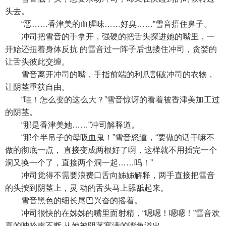
头去。
“恶……香津美的血腥味……好臭……”雪音捂住鼻子。
冲司把雪音的手拿开，强硬的把舌头探进她的嘴里，一
开始还扭着身体反抗 的雪音过一阵子后也搂住冲司，贪婪的
让舌头彼此交缠。
雪音离开冲司的嘴，手指前端的利爪割破冲司的衣物，
让阴茎重获自由。
“哇！怎么变的这么大？”雪音惊讶的看着被香津美加工过
的阴茎。
“那是香津美她……”冲司解释道。
“那个半吊子的母吸血鬼！”雪音怒道，“要做的话干嘛不
做的彻底一点， 直接变成两根好了啊，这样就不用插完一个
洞又换一个了，直接两个洞一起……呜！”
冲司觉得不需要浪费口舌向姊姊解释，两手直接把雪音
的头按到阴茎上，灵 动的舌头马上舔舐起来。
雪音黑色的细长尾巴兴奋的摇着。
冲司很快的在姊姊的嘴里面射精，“嗯嗯！嗯嗯！”雪音欢
喜的呻吟声不断 从她被阴茎塞满的嘴角溢出。