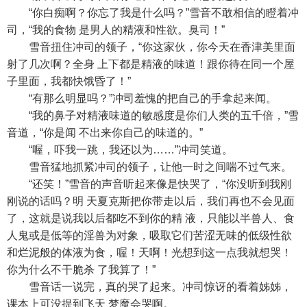
“你白痴啊？你忘了我是什么吗？”雪音不敢相信的瞪着冲
司，“我的食物 是男人的精液和性欲。臭司！”
雪音扭住冲司的领子，“你这家伙，你今天在香津美里面
射了几次啊？全身 上下都是精液的味道！跟你待在同一个屋
子里面，我都快饿昏了！”
“有那么明显吗？”冲司羞愧的把自己的手拿起来闻。
“我的鼻子对精液味道的敏感度是你们人类的五千倍，”雪
音道，“你是闻 不出来你自己的味道的。”
“喔，吓我一跳，我还以为……”冲司笑道。
雪音猛地抓紧冲司的领子，让他一时之间喘不过气来。
“还笑！”雪音的声音听起来像是快哭了，“你没听到我刚
刚说的话吗？明 天夏克斯把你带走以后，我们再也不会见面
了，这就是说我以后都吃不到你的精 液，只能以半兽人、食
人鬼或是低等的淫兽为对象，吸取它们苦涩无味的低级性欲
和烂泥般的体液为食，喔！天啊！光想到这一点我就想哭！
你为什么不干脆杀 了我算了！”
雪音话一说完，真的哭了起来。冲司惊讶的看着姊姊，
课本上可没提到飞天 梦魔会哭啊。