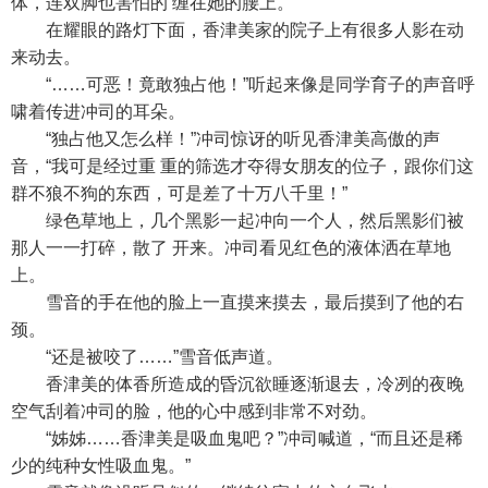
体，连双脚也害怕的 缠在她的腰上。
在耀眼的路灯下面，香津美家的院子上有很多人影在动
来动去。
“……可恶！竟敢独占他！”听起来像是同学育子的声音呼
啸着传进冲司的耳朵。
“独占他又怎么样！”冲司惊讶的听见香津美高傲的声
音，“我可是经过重 重的筛选才夺得女朋友的位子，跟你们这
群不狼不狗的东西，可是差了十万八千里！”
绿色草地上，几个黑影一起冲向一个人，然后黑影们被
那人一一打碎，散了 开来。冲司看见红色的液体洒在草地
上。
雪音的手在他的脸上一直摸来摸去，最后摸到了他的右
颈。
“还是被咬了……”雪音低声道。
香津美的体香所造成的昏沉欲睡逐渐退去，冷冽的夜晚
空气刮着冲司的脸，他的心中感到非常不对劲。
“姊姊……香津美是吸血鬼吧？”冲司喊道，“而且还是稀
少的纯种女性吸血鬼。”