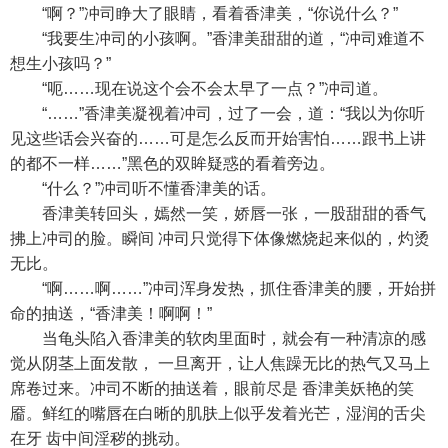
“啊？”冲司睁大了眼睛，看着香津美，“你说什么？”
“我要生冲司的小孩啊。”香津美甜甜的道，“冲司难道不
想生小孩吗？”
“呃……现在说这个会不会太早了一点？”冲司道。
“……”香津美凝视着冲司，过了一会，道：“我以为你听
见这些话会兴奋的……可是怎么反而开始害怕……跟书上讲
的都不一样……”黑色的双眸疑惑的看着旁边。
“什么？”冲司听不懂香津美的话。
香津美转回头，嫣然一笑，娇唇一张，一股甜甜的香气
拂上冲司的脸。瞬间 冲司只觉得下体像燃烧起来似的，灼烫
无比。
“啊……啊……”冲司浑身发热，抓住香津美的腰，开始拼
命的抽送，“香津美！啊啊！”
当龟头陷入香津美的软肉里面时，就会有一种清凉的感
觉从阴茎上面发散， 一旦离开，让人焦躁无比的热气又马上
席卷过来。冲司不断的抽送着，眼前尽是 香津美妖艳的笑
靥。鲜红的嘴唇在白晰的肌肤上似乎发着光芒，湿润的舌尖
在牙 齿中间淫秽的挑动。