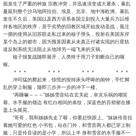
面发生了严重的种族 宗教冲突，并迅速演变成大屠杀，暴乱
蔓延到整个沙乌地阿拉伯、埃及、北非、地中海欧洲。暴乱
发生不久后，美国以及西方语系各国立刻投入大量兵力以维
持各地区的秩序，居于劣势的回教区域开始发动圣战，孤注
一掷的使用从旧苏联走私过来的核子弹头，投射在美国东岸
某个岛上的都市，因为预算因素从未真正付诸实现的行星轨
道反制系统无法阻止从地球另一端飞来的灾祸。
核子报复战随即展开，人类终于用刀子割断自己的咽
喉。
＊＊＊ ＊＊＊ ＊＊＊ ＊＊＊
冲司猛的爬起来，惊慌的按掉床头呼嗥的闹钟，手忙脚
乱的穿上制服，随即三步并一步的冲下一楼。
“再睡嘛～～～”姊姊雪音站在玄关处，幸灾乐祸的嘲笑
着。水手服的领边 有红白相间的条纹，深蓝色的百褶裙在膝
盖上头摇晃。
“哥哥，我和姊姊先走了喔，你要赶快跟上。”妹妹伶音拉
着她可爱的红色 小书包，站在门外，和雪音两人都已穿上制
服，只是伶音读的是小学，所以上半 身和雪音的水手服不一