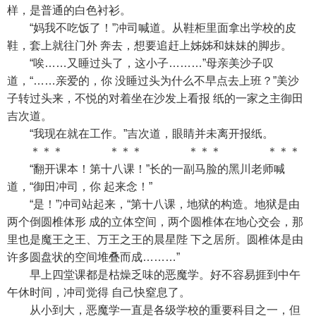
样，是普通的白色衬衫。
“妈我不吃饭了！”冲司喊道。从鞋柜里面拿出学校的皮
鞋，套上就往门外 奔去，想要追赶上姊姊和妹妹的脚步。
“唉……又睡过头了，这小子………”母亲美沙子叹
道，“……亲爱的，你 没睡过头为什么不早点去上班？”美沙
子转过头来，不悦的对着坐在沙发上看报 纸的一家之主御田
吉次道。
“我现在就在工作。”吉次道，眼睛并未离开报纸。
＊＊＊ ＊＊＊ ＊＊＊ ＊＊＊
“翻开课本！第十八课！”长的一副马脸的黑川老师喊
道，“御田冲司，你 起来念！”
“是！”冲司站起来，“第十八课，地狱的构造。地狱是由
两个倒圆椎体形 成的立体空间，两个圆椎体在地心交会，那
里也是魔王之王、万王之王的晨星陛 下之居所。圆椎体是由
许多圆盘状的空间堆叠而成………”
早上四堂课都是枯燥乏味的恶魔学。好不容易捱到中午
午休时间，冲司觉得 自己快窒息了。
从小到大，恶魔学一直是各级学校的重要科目之一，但