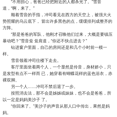
“不用担心，爸爸已经把附近的人都杀光了。”雪音
道，“啊，来了。”
顺着雪音的手指，冲司看见在西方的天空上，被强大火
势照耀的乌云底下， 冒出许多黑色的点，缓缓排列成整齐的
方阵。
“那是爸爸的军队，他刚才召唤他们过来，大概是要镇压
暴动吧？”雪音耸 耸肩道，“你还不快点进去？”
钻进窗户里面，自己的房间还是和几个小时前一模一
样。
雪音领着冲司往楼下走去。
客厅里面坐着两个人，一个显然是伶音，身材娇小，只
是发型有点不一样而 已，她穿着有蝴蝶花样的蓝色浴衣，赤
裸双脚。
另一个人……冲司不禁后退了一步。
按照消去法，那不会是姊姊或妹妹，也不会是爸爸，所
以一定是妈妈美沙子 了。
“你回来了。”美沙子的声音从那人口中传出，果然是妈
妈。