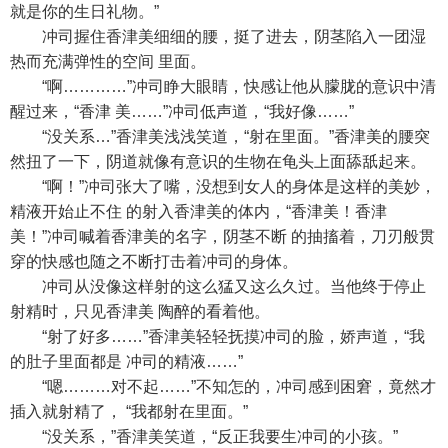
就是你的生日礼物。”
冲司握住香津美细细的腰，挺了进去，阴茎陷入一团湿
热而充满弹性的空间 里面。
“啊…………”冲司睁大眼睛，快感让他从朦胧的意识中清
醒过来，“香津 美……”冲司低声道，“我好像……”
“没关系…”香津美浅浅笑道，“射在里面。”香津美的腰突
然扭了一下，阴道就像有意识的生物在龟头上面舔舐起来。
“啊！”冲司张大了嘴，没想到女人的身体是这样的美妙，
精液开始止不住 的射入香津美的体内，“香津美！香津
美！”冲司喊着香津美的名字，阴茎不断 的抽搐着，刀刃般贯
穿的快感也随之不断打击着冲司的身体。
冲司从没像这样射的这么猛又这么久过。当他终于停止
射精时，只见香津美 陶醉的看着他。
“射了好多……”香津美轻轻抚摸冲司的脸，娇声道，“我
的肚子里面都是 冲司的精液……”
“嗯………对不起……”不知怎的，冲司感到困窘，竟然才
插入就射精了， “我都射在里面。”
“没关系，”香津美笑道，“反正我要生冲司的小孩。”