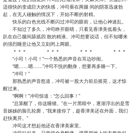
适很快的变成巨大的快感，冲司垂在两腿 间的阴茎迅速勃
起，在无人碰触的情况下，开始不断的射精。
快乐的白色光线不断闪过冲司的眼前，让他心神迷乱。
不知过了多久，冲司睁开眼睛，只看见香津美低着头，
趴在自己腿间舔舐四 散的精液。冲司想要说话，但不知哪来
的强烈睡意让他又立刻闭上两眼。
＊＊＊ ＊＊＊ ＊＊＊ ＊＊＊
“小司！小司！”一个熟悉的声音在耳边吵闹。
“嗯……嗯……”冲司不悦的翻身，想要再多睡一下。
“冲司！”
那熟悉的声音怒道，冲司被一股大力前后摇晃，这才惊
醒过来。
“啊啊！”冲司惊道：“怎么回事！”
“总算醒了，你这睡猪。”在一片黑暗中，逐渐浮出的是雪
音姊姊的脸孔轮廓，“我来接你了，趁香津美还在外面，我们
赶快离开。”
冲司这才想起他还在香津美家里。