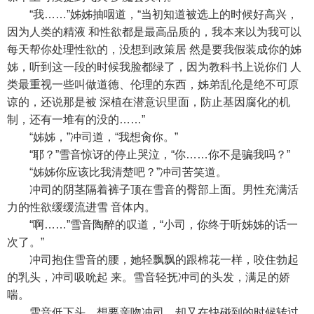
“我……”姊姊抽咽道，“当初知道被选上的时候好高兴，
因为人类的精液 和性欲都是最高品质的，我本来以为我可以
每天帮你处理性欲的，没想到政策居 然是要我假装成你的姊
姊，听到这一段的时候我脸都绿了，因为教科书上说你们 人
类最重视一些叫做道德、伦理的东西，姊弟乱伦是绝不可原
谅的，还说那是被 深植在潜意识里面，防止基因腐化的机
制，还有一堆有的没的……”
“姊姊，”冲司道，“我想肏你。”
“耶？”雪音惊讶的停止哭泣，“你……你不是骗我吗？”
“姊姊你应该比我清楚吧？”冲司苦笑道。
冲司的阴茎隔着裤子顶在雪音的臀部上面。男性充满活
力的性欲缓缓流进雪 音体内。
“啊……”雪音陶醉的叹道，“小司，你终于听姊姊的话一
次了。”
冲司抱住雪音的腰，她轻飘飘的跟棉花一样，咬住勃起
的乳头，冲司吸吮起 来。雪音轻抚冲司的头发，满足的娇
喘。
雪音低下头，想要亲吻冲司，却又在快碰到的时候转过