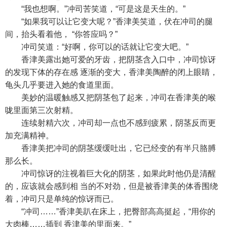
“我也想啊。”冲司苦笑道，“可是这是天生的。”
“如果我可以让它变大呢？”香津美笑道，伏在冲司的腿
间，抬头看着他， “你答应吗？”
冲司笑道：“好啊，你可以的话就让它变大吧。”
香津美露出她可爱的牙齿，把阴茎含入口中，冲司惊讶
的发现下体的存在感 逐渐的变大，香津美陶醉的闭上眼睛，
龟头几乎要进入她的食道里面。
美妙的温暖触感又把阴茎包了起来，冲司在香津美的喉
咙里面第三次射精。
连续射精六次，冲司却一点也不感到疲累，阴茎反而更
加充满精神。
香津美把冲司的阴茎缓缓吐出，它已经变的有半只胳膊
那么长。
冲司惊讶的注视着巨大化的阴茎，如果此时他仍是清醒
的，应该就会感到相 当的不对劲，但是被香津美的体香围绕
着，冲司只是单纯的惊讶而已。
“冲司……”香津美趴在床上，把臀部高高挺起，“用你的
大肉棒……插到 香津美的里面来。”