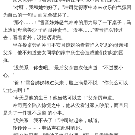
“对呀，我和她约好了。”冲司觉得家中本来欢乐的气氛因
为自己的一句话 而完全破坏了。
“那个……！”雪音姊姊怒气冲冲的用力敲了一下桌子，马
上遭到母亲美沙 子的眼神责怪。“没事……”雪音把头转过
去，看着窗外，没把话讲完。
坐在餐桌旁的冲司不安且惊讶的看着陷入沉思的母亲和
父亲，他不知道去女同学的家中庆生会造成他们如此的困
扰。
“没关系，你去吧。”最后父亲吉次低声道，“不过要小
心。”
“爸！”雪音姊姊转过头来，脸上满是不悦，“你怎么可以
让他去啊！”
“今天是他的生日！他当然可以去！”父亲厉声道。
冲司完全陷入惊慌之中，他从没看过家人吵架，而且只
是为了一件微不足道 的小事。
“没关系，我不去了！”冲司站起来，喊道。
铃铃铃～～～电话声在此时响起。