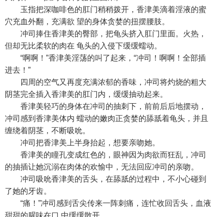
玉指把深咖啡色的肛门稍稍拨开，香津美滴着淫液的蜜
穴充血外翻，充满欲 望的身体贪婪的扭摆腰肢。
冲司捧住香津美的臀部，把龟头挤入肛门里面。火热，
但却无比柔软的肉在 龟头的入侵下缓缓蠕动。
“啊啊！”香津美淫荡的叫了起来，“冲司！啊啊！全部插
进去！”
四周的空气又再度充满浓郁的香味，冲司将灼烧的粗大
阴茎完全插入香津美的肛门内，缓缓抽动起来。
香津美轻巧的身体在冲司的抽刺下，前前后后地摆动，
冲司感到香津美体内 蠕动的嫩肉正贪婪的舔舐着龟头，并且
缠绕着阴茎，不断吸吮。
冲司把香津美上半身抬起，想要亲吻她。
香津美的瞳孔变成红色的，眼神因为肉欲而狂乱，冲司
的抽插让她沉溺在肉体的欢愉中，无法回应冲司的亲吻。
冲司吸吮香津美的舌头，在舔舐的过程中，不小心碰到
了她的牙齿。
“痛！”冲司感到舌尖传来一阵刺痛，连忙收回舌头，血液
甜甜的腥味在口 中缓缓散开。