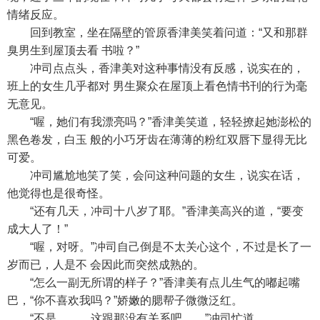
情绪反应。
回到教室，坐在隔壁的管原香津美笑着问道：“又和那群
臭男生到屋顶去看 书啦？”
冲司点点头，香津美对这种事情没有反感，说实在的，
班上的女生几乎都对 男生聚众在屋顶上看色情书刊的行为毫
无意见。
“喔，她们有我漂亮吗？”香津美笑道，轻轻撩起她澎松的
黑色卷发，白玉 般的小巧牙齿在薄薄的粉红双唇下显得无比
可爱。
冲司尴尬地笑了笑，会问这种问题的女生，说实在话，
他觉得也是很奇怪。
“还有几天，冲司十八岁了耶。”香津美高兴的道，“要变
成大人了！”
“喔，对呀。”冲司自己倒是不太关心这个，不过是长了一
岁而已，人是不 会因此而突然成熟的。
“怎么一副无所谓的样子？”香津美有点儿生气的嘟起嘴
巴，“你不喜欢我吗？”娇嫩的腮帮子微微泛红。
“不是………这跟那没有关系吧……”冲司忙道。