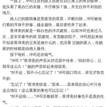
一路上，冲司注意到路人投射在自己身上的奇异眼神，
低头看了看自己的衣服，牛仔裤加Ｔ恤，并无任何不对劲的
地方。
路人们的眼睛像是黑夜里的星星，不断闪烁，冲司被他
们看的浑身不舒服，越走越快，最后索性奔了起来。
香津美的家是一栋白色的洋式建筑，以前冲司也来过几
次，是非常豪华的双 层建筑，有宽敞的院子。冲司想起来他
不知道香津美的父亲是做什么的，也没看 过她的家人，在她
家的时候都是由佣人服侍。
按下电铃，冲司还在喘气。
“冲司？”香津美的声音从对话器中传来，“你好坏心，让
我等这么久！” 她的声音听起来很甜美。
“对不起，我不小心忘记了！”冲司脱口而出，讲完才惊觉
不妙。
“忘记了！”香津美惊道，“原来……原来我在你心中只有
这点地位！这么重要的事也可以忘记！”
“对不起啦……”冲司百般赔罪，香津美好像也不是真的生
气。